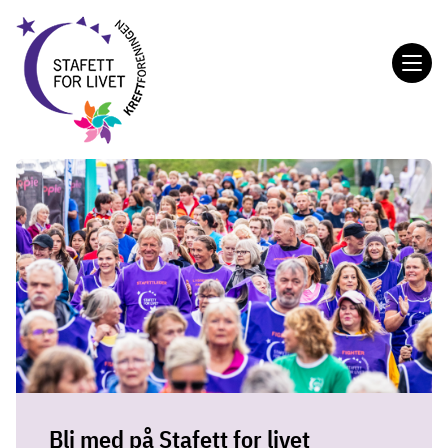
Gå
til
hovedinnholdet
Stafett
for
livet
Bli med på Stafett for livet