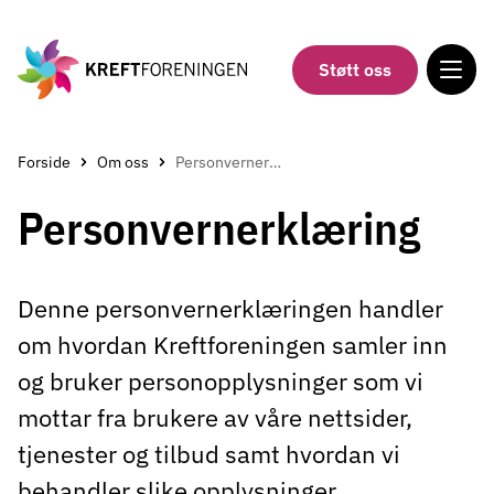
Gå
til
hovedinnholdet
Støtt oss
Forside
Om oss
Personvernerklæring
Personvernerklæring
Denne personvernerklæringen handler
om hvordan Kreftforeningen samler inn
og bruker personopplysninger som vi
mottar fra brukere av våre nettsider,
tjenester og tilbud samt hvordan vi
behandler slike opplysninger.