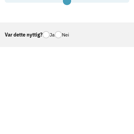
bra å være i aktivitet. Det kan bidra både til
økt livskvalitet og mindre tretthet og
ubehag. Les mer om fysisk aktivitet under
og etter kreftbehandling på
Var dette nyttig?
Ja
Nei
kreftforeningen.no
.
Vardesenteret er en gratis møteplass for alle som
er rammet av kreft, tilknyttet åtte sykehus i
landet. Vardesenterne er et samarbeid mellom
Kreftforeningen og helseforetakene.
Oslo
Bergen
Stavanger