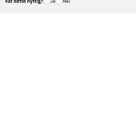
Var dette nyttig?
Ja
Nei
Vardesenteret er en gratis møteplass for alle som
er rammet av kreft, tilknyttet åtte sykehus i
landet. Vardesenterne er et samarbeid mellom
Kreftforeningen og helseforetakene.
Oslo
Bergen
Stavanger
Trondheim
Bodø