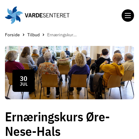
Gå
til
hovedinnholdet
Forside
Tilbud
Ernæringskurs Øre-Nese-Hals
30
JUL
Ernæringskurs Øre-
Nese-Hals