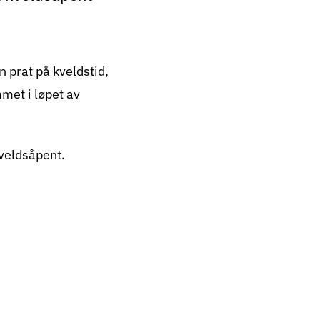
n prat på kveldstid,
mmet i løpet av
kveldsåpent.