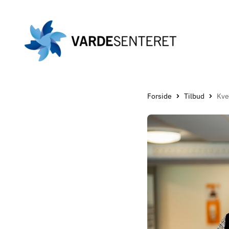
Gå
til
hovedinnholdet
Forside
Tilbud