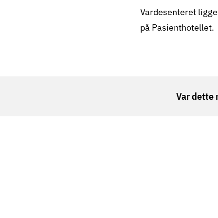
Vardesenteret ligger
på Pasienthotellet.
Var dette 
Vardesenteret er en gratis møteplass for alle so
Kreftforeningen og helseforetakene.
Oslo
Berge