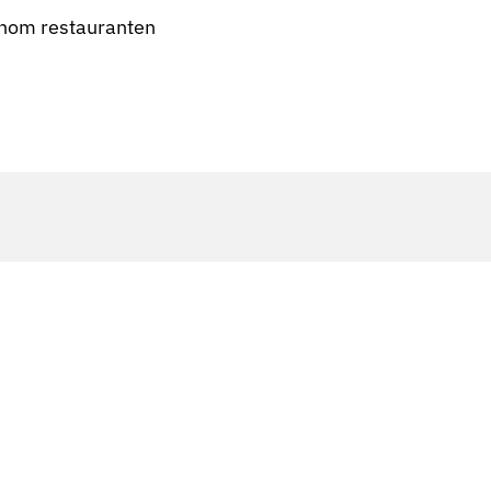
ennom restauranten
. Vardesenterne er et samarbeid mellom