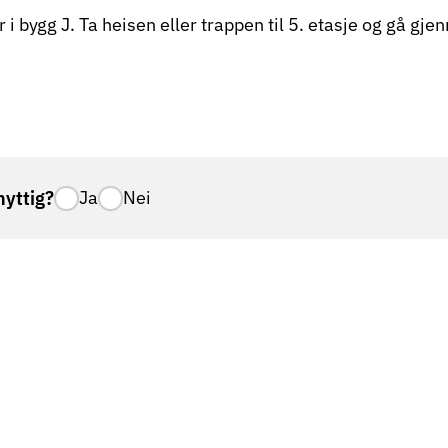
 i bygg J. Ta heisen eller trappen til 5. etasje og gå gj
nyttig?
Ja
Nei
m er rammet av kreft, tilknyttet åtte sykehus i landet
n
Stavanger