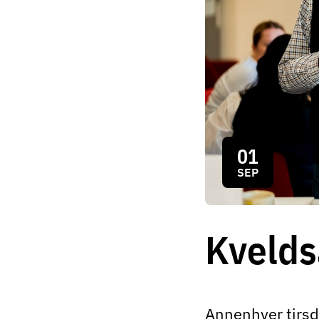
01
SEP
Kvelds
Annenhver tirsd