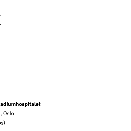
r
r
Radiumhospitalet
, Oslo
ps)