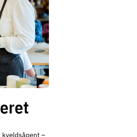
eret
t kveldsåpent –