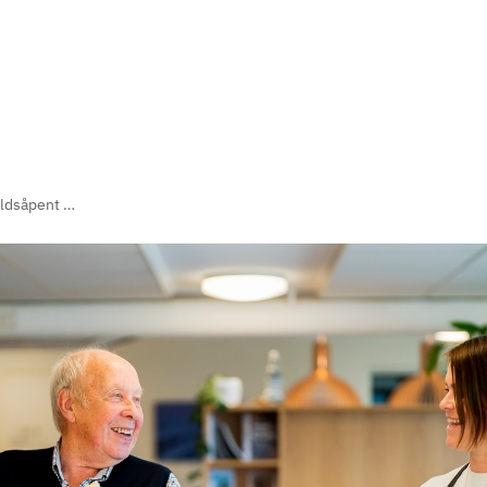
Kveldsåpent på Vardesenteret