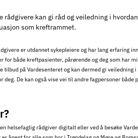
e rådgivere kan gi råd og veiledning i hvorda
tuasjon som kreftrammet.
ådgivere er utdannet sykepleiere og har lang erfaring i
er for både kreftpasienter, pårørende og deg som har mis
le tilbud på Vardesenteret og kan dermed gi veiledning i
or deg. De kan også vise vei til andre fagpersoner både 
r?
n helsefaglig rådgiver digitalt eller ved å besøke
Varde
t er åpent for alle som bor i Trøndelag og Møre og Roms