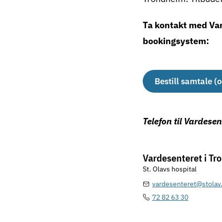
Ta kontakt med Var
bookingsystem:
Bestill samtale (
Telefon til Vardese
Vardesenteret i T
St. Olavs hospital
vardesenteret@stolav
72 82 63 30