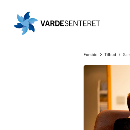
Gå
til
hovedinnholdet
Forside
Tilbud