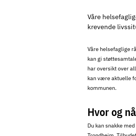
Våre helsefaglig
krevende livssi
Våre helsefaglige r
kan gi støttesamtal
har oversikt over al
kan være aktuelle f
kommunen.
Hvor og nå
Du kan snakke med e
Trondheim
. Tilbude