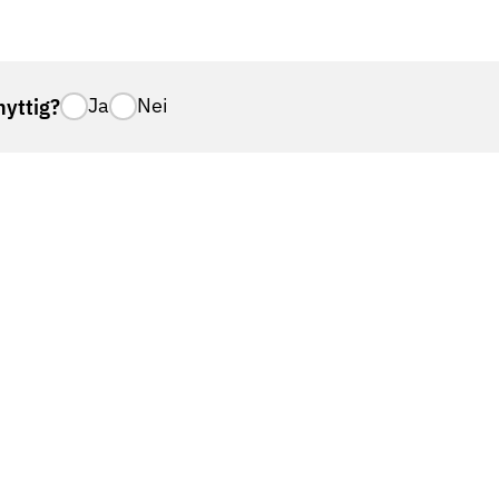
nyttig?
Ja
Nei
m er rammet av kreft, tilknyttet åtte sykehus i landet
n
Stavanger
nd