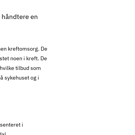
n håndtere en
nnen kreftomsorg. De
tet noen i kreft. De
 hvilke tilbud som
på sykehuset og i
senteret i
dal.