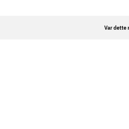
Var dette 
Vardesenteret er en gratis møteplass for alle so
Kreftforeningen og helseforetakene.
Oslo
Berge
Trondheim
Bodø
Tromsø
Ålesu