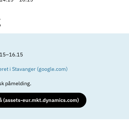
g
4.15–16.15
ret i Stavanger (google.com)
sk påmelding.
å (assets-eur.mkt.dynamics.com)