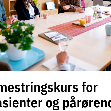
mestringskurs for
asienter og pårøren