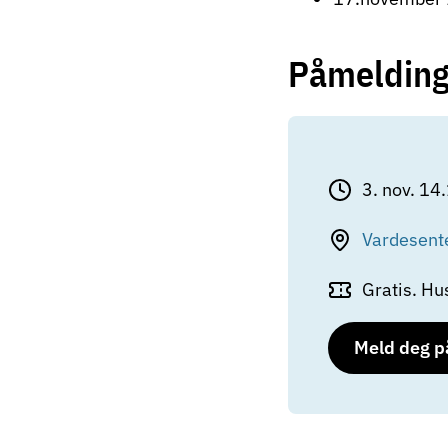
Påmeldin
3. nov. 1
Vardesente
Gratis. Hu
Meld deg p