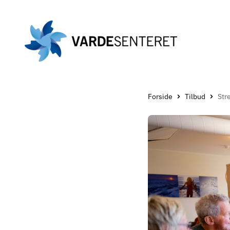
Gå
til
hovedinnholdet
Forside
Tilbud