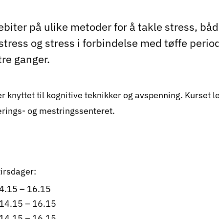
biter på ulike metoder for å takle stress, både
tress og stress i forbindelse med tøffe periode
tre ganger.
er knyttet til kognitive teknikker og avspenning. Kurset l
ings- og mestringssenteret.
tirsdager:
4.15 – 16.15
14.15 – 16.15
14.15 – 16.15