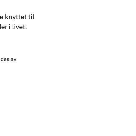
 knyttet til
r i livet.
edes av