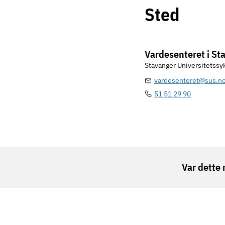
Sted
Vardesenteret i St
Stavanger Universitetssy
vardesenteret@sus.n
51 51 29 90
Var dette 