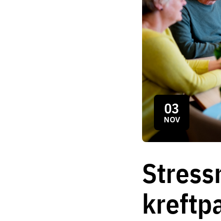
03
NOV
Stress
kreftp