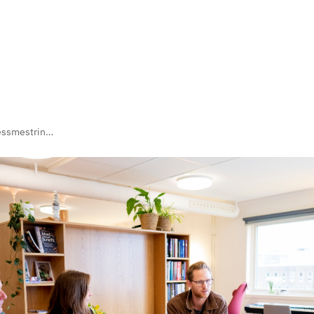
Stressmestringskurs for kreftpasienter og pårørende