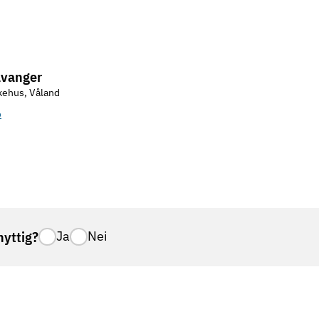
avanger
kehus, Våland
o
nyttig?
Ja
Nei