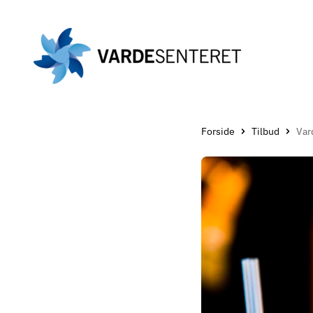
Gå
til
hovedinnholdet
Forside
Tilbud