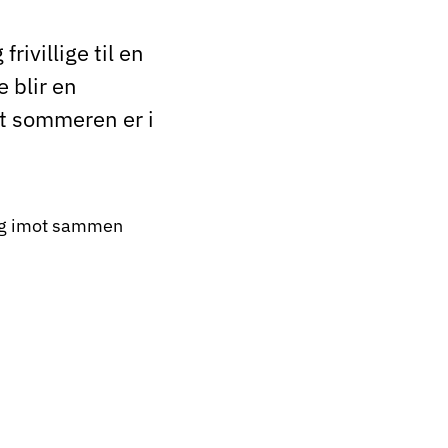
rivillige til en
 blir en
at sommeren er i
lig imot sammen