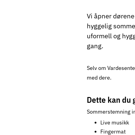
Vi åpner dørene 
hyggelig sommer
uformell og hygg
gang.
Selv om Vardesenter
med dere.
Dette kan du g
Sommerstemning in
Live musikk
Fingermat