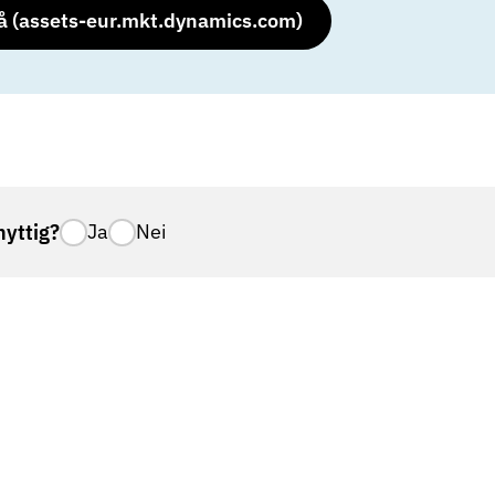
å (assets-eur.mkt.dynamics.com)
nyttig?
Ja
Nei
m er rammet av kreft, tilknyttet åtte sykehus i landet
n
Stavanger