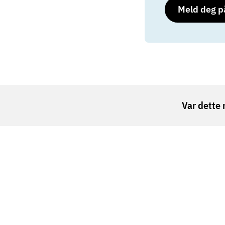
Meld deg p
Var dette 
Vardesenteret er en gratis møteplass for alle so
Kreftforeningen og helseforetakene.
Oslo
Berge