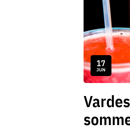
17
JUN
Vardese
somme