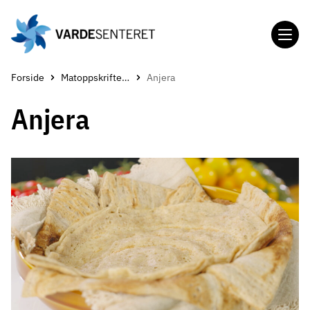
Gå
til
hovedinnholdet
Forside
Matoppskrifter ved kreft
Anjera
Anjera