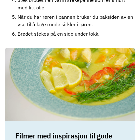
Stek brødet i en varm stekepanne som er smurt
med litt olje.
Når du har røren i pannen bruker du baksiden av en
øse til å lage runde sirkler i røren.
Brødet stekes på en side under lokk.
Filmer med inspirasjon til gode