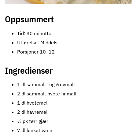
Oppsummert
Tid: 30 minutter
Utførelse: Middels
Porsjoner 10–12
Ingredienser
1 dl sammalt rug grovmalt
2 dl sammalt hvete finmalt
1 dl hvetemel
2 dl havremel
½ pk tørr gjær
7 dl lunket vann