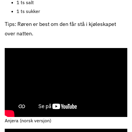
1 ts salt
1 ts sukker
Tips: Røren er best om den får stå i kjøleskapet
over natten.
Anjera (norsk versjon)