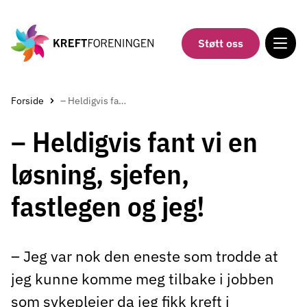
Gå
til
hovedinnholdet
Støtt oss
Forside
– Heldigvis fant vi en løsning, sjefen, fastlegen og jeg!
– Heldigvis fant vi en
løsning, sjefen,
fastlegen og jeg!
– Jeg var nok den eneste som trodde at
jeg kunne komme meg tilbake i jobben
som sykepleier da jeg fikk kreft i