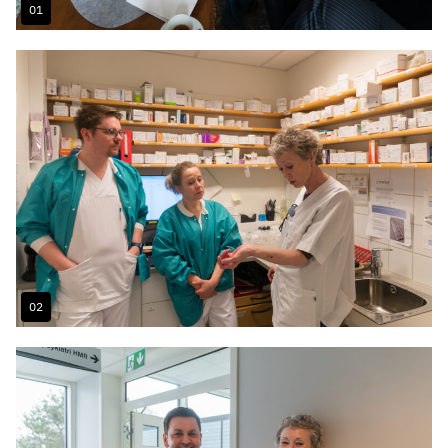
01
Image
Gallery
1
02
Image
Gallery
1