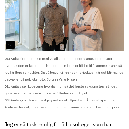
03
Image
01:
Anita sitter hjemme med vaktlista for de neste ukene, og forklarer
hvordan den er lagt opp. – Kroppen min trenger litt tid til å komme i gang, så
jeg får flere seinvakter. Og så legger vi inn noen feriedager når det blir mange
dagvakter på rad. Alle foto: Jorunn Valle Nilsen
02:
Anita viser kollegene hvordan hun så det første sykdomstegnet i det
gode lyset her på medisinrommet: Huden var blitt gul.
03:
Anita gir sjefen sin ved psykiatrisk akuttpost ved Ålesund sjukehus,
Andreas Trædal, en del av æren for at hun kunne komme tilbake i full jobb.
Jeg er så takknemlig for å ha kolleger som har