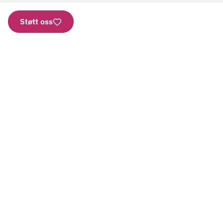
Støtt oss
Nettbutikk
Vipps: 2277
Kontonummer
Aktuelt
Gi en gave
Bestill brosjyrer
SMS
Presse
Bli frivillig
Personvern
Har vi forsøkt å ringe deg?