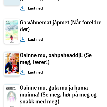
Last ned
Go váhnemat jápmet (Når foreldre
dør)
Last ned
Oainne mu, oahpaheaddji! (Se
meg, lærer!)
Last ned
Oainne mu, gula mu ja huma
muinna! (Se meg, hør på meg og
snakk med meg)