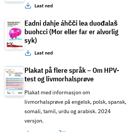
Last ned
Eadni dahje áhčči lea duođalaš
buohcci (Mor eller far er alvorlig
syk)
Last ned
Plakat på flere språk – Om HPV-
test og livmorhalsprøve
Plakat med informasjon om
livmorhalsprøve på engelsk, polsk, spansk,
somali, tamil, urdu og arabisk. 2024
versjon.