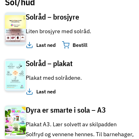
Sol/hud
Solråd – brosjyre
Liten brosjyre med solråd.
Last ned
Bestill
Solråd – plakat
Plakat med solrådene.
Last ned
Dyra er smarte i sola – A3
Plakat A3. Lær solvett av skilpadden
Solfryd og vennene hennes. Til barnehager,