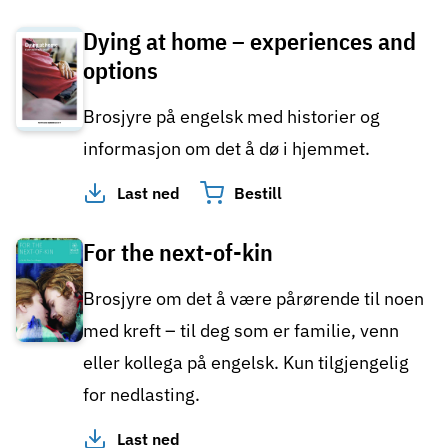
Dying at home – experiences and
options
Brosjyre på engelsk med historier og
informasjon om det å dø i hjemmet.
Last ned
Bestill
For the next-of-kin
Brosjyre om det å være pårørende til noen
med kreft – til deg som er familie, venn
eller kollega på engelsk. Kun tilgjengelig
for nedlasting.
Last ned