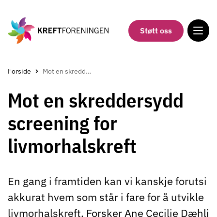
Gå
til
hovedinnholdet
Støtt oss
Forside
Mot en skreddersydd screening for livmorhalskreft
Mot en skreddersydd
screening for
livmorhalskreft
En gang i framtiden kan vi kanskje forutsi
akkurat hvem som står i fare for å utvikle
livmorhalskreft. Forsker Ane Cecilie Dæhli