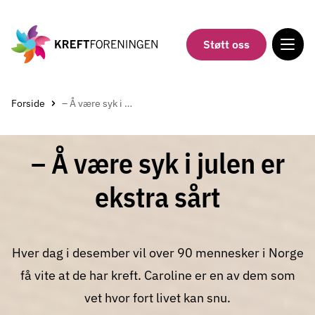
Gå
til
hovedinnholdet
Støtt oss
Forside
– Å være syk i julen er ekstra sårt
– Å være syk i julen er
ekstra sårt
Hver dag i desember vil over 90 mennesker i Norge
få vite at de har kreft. Caroline er en av dem som
vet hvor fort livet kan snu.