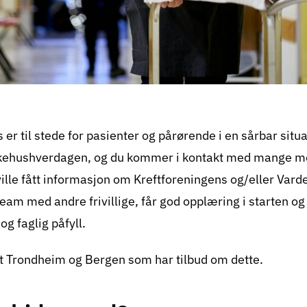
s er til stede for pasienter og pårørende i en sårbar situa
sykehushverdagen, og du kommer i kontakt med mange 
ville fått informasjon om Kreftforeningens og/eller Vard
 team med andre frivillige, får god opplæring i starten og
og faglig påfyll.
et Trondheim og Bergen som har tilbud om dette.