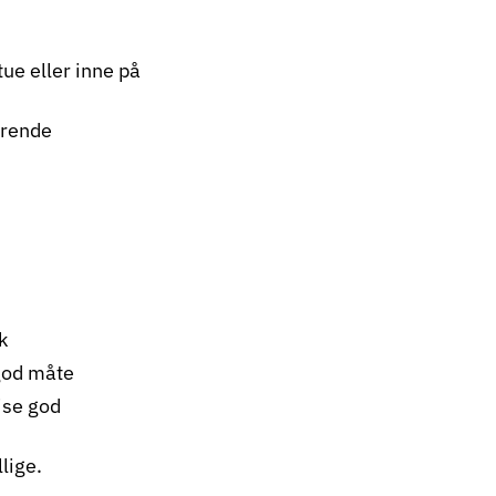
tue eller inne på
ørende
k
god måte
ise god
lige.