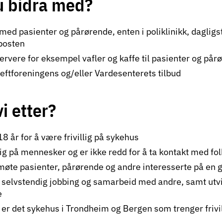
u bidra med?
 med pasienter og pårørende, enten i poliklinikk, dagligs
posten
ervere for eksempel vafler og kaffe til pasienter og pår
eftforeningens og/eller Vardesenterets tilbud
i etter?
18 år for å være frivillig på sykehus
ig på mennesker og er ikke redd for å ta kontakt med fol
øte pasienter, pårørende og andre interesserte på en 
selvstendig jobbing og samarbeid med andre, samt utv
e
 er det sykehus i Trondheim og Bergen som trenger frivil