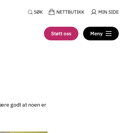
SØK
NETTBUTIKK
MIN SIDE
Støtt oss
Meny
ære godt at noen er