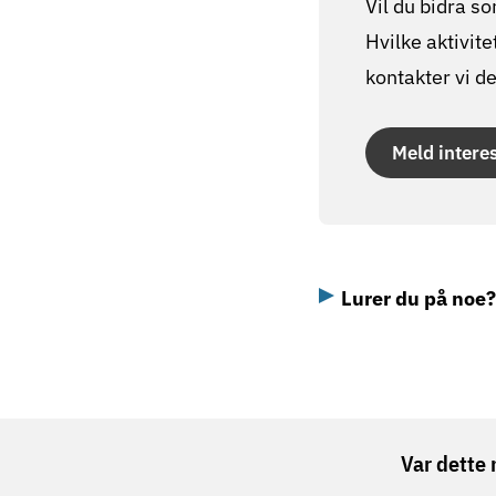
Vil du bidra so
Hvilke aktivite
kontakter vi d
Meld intere
Lurer du på noe?
Var dette 