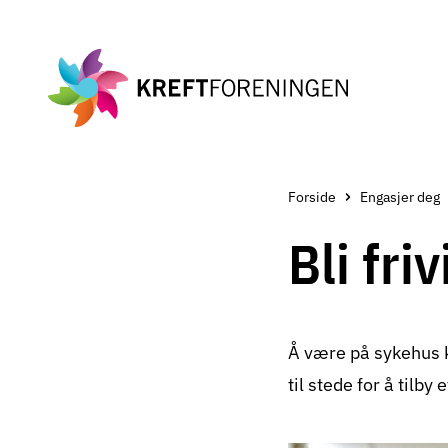
Gå
til
hovedinnholdet
Forside
Engasjer deg
Bli fri
Å være på sykehus k
til stede for å tilb