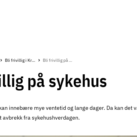
Bli frivillig i Kreftforeningen
Bli frivillig på sykehus
villig på sykehus
an innebære mye ventetid og lange dager. Da kan det v
y et avbrekk fra sykehushverdagen.