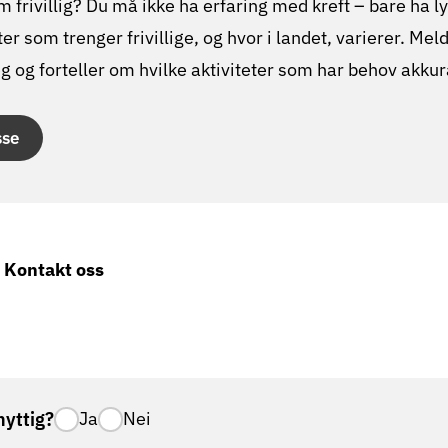
m frivillig? Du må ikke ha erfaring med kreft – bare ha lys
ter som trenger frivillige, og hvor i landet, varierer. Mel
eg og forteller om hvilke aktiviteter som har behov akkur
sse
 Kontakt oss
nyttig?
Ja
Nei