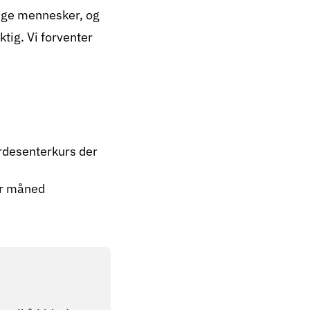
ange mennesker, og
ktig. Vi forventer
ardesenterkurs der
er måned