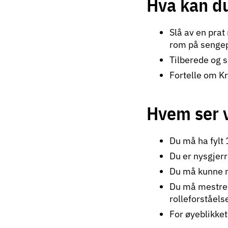
Hva kan d
Slå av en prat
rom på senge
Tilberede og s
Fortelle om Kr
Hvem ser v
Du må ha fylt 
Du er nysgjerr
Du må kunne m
Du må mestre 
rolleforståels
For øyeblikket