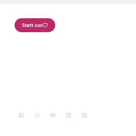
Støtt oss
Nettbutikk
Vipps: 2277
Konto
Bestill brosjyrer
SMS
Personvern
Har vi 
Informasjonskapsler
Nyhets
Ledige stillinger