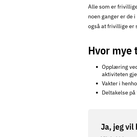
Alle som er frivill
noen ganger er de i e
også at frivillige er
Hvor mye t
Opplæring ved 
aktiviteten g
Vakter i henh
Deltakelse på f
Ja, jeg vil 