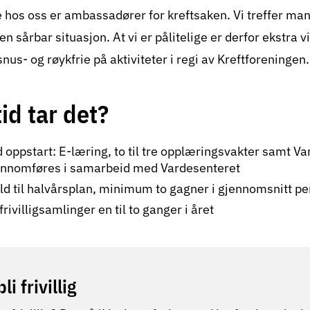
ige hos oss er ambassadører for kreftsaken. Vi treffer m
n sårbar situasjon. At vi er pålitelige er derfor ekstra vi
 snus- og røykfrie på aktiviteter i regi av Kreftforeningen.
id tar det?
oppstart: E-læring, to til tre opplæringsvakter samt V
jennomføres i samarbeid med Vardesenteret
old til halvårsplan, minimum to gagner i gjennomsnitt p
rivilligsamlinger en til to ganger i året
bli frivillig