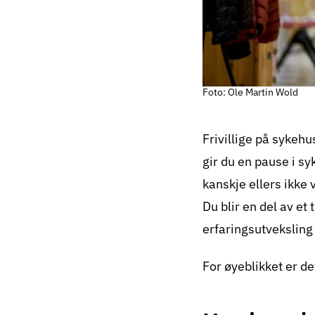
Foto: Ole Martin Wold
Frivillige på sykehu
gir du en pause i 
kanskje ellers ikke 
Du blir en del av et
erfaringsutveksling 
For øyeblikket er d