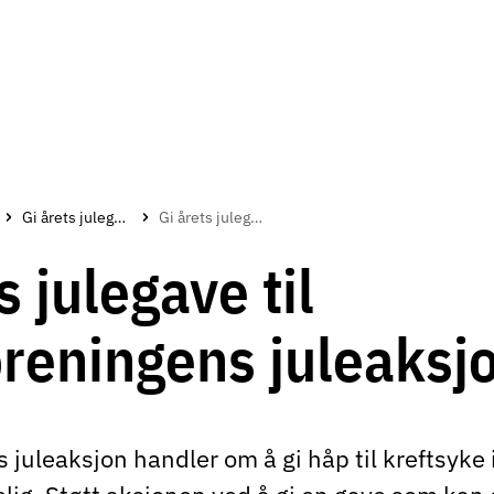
Gi årets julegave til Kreftforeningens juleaksjon
Gi årets julegave til Kreftforeningens juleaksjon
s julegave til
oreningens juleaksj
 juleaksjon handler om å gi håp til kreftsyke 