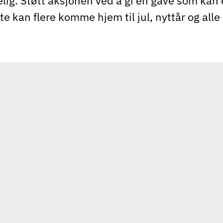
lig. Støtt aksjonen ved å gi en gave som kan 
tte kan flere komme hjem til jul, nyttår og alle