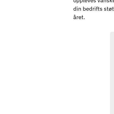
oppleves vanske
din bedrifts stø
året.