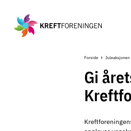
Gå
til
hovedinnholdet
Forside
Juleaksjonen
Gi året
Kreftf
Kreftforeningens