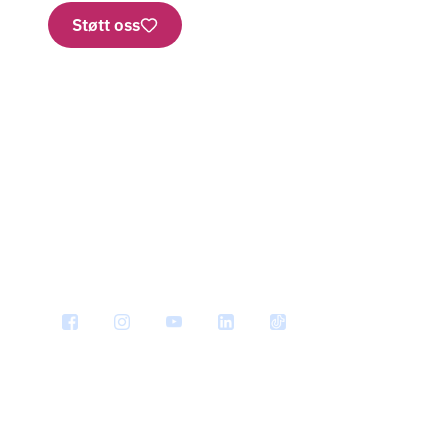
Støtt oss
Nettbutikk
Vipps: 2277
Konto
Bestill brosjyrer
SMS
Personvern
Har vi 
Informasjonskapsler
Nyhets
Ledige stillinger
21 49 49 21
post@kreftforeningen.no
Chat med