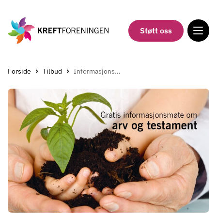
Gå
til
hovedinnholdet
Støtt oss
Forside
Tilbud
Informasjonsmøter om arv og testament