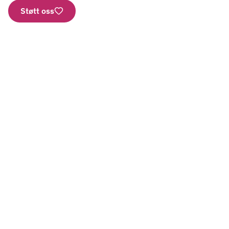
Støtt oss
Nettbutikk
Vipps: 2277
Kontonummer
Aktuelt
Gi en gave
Bestill brosjyrer
SMS
Presse
Bli frivillig
Personvern
Har vi forsøkt å ringe deg?