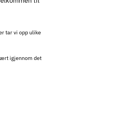
elkommen til
r tar vi opp ulike
vært igjennom det