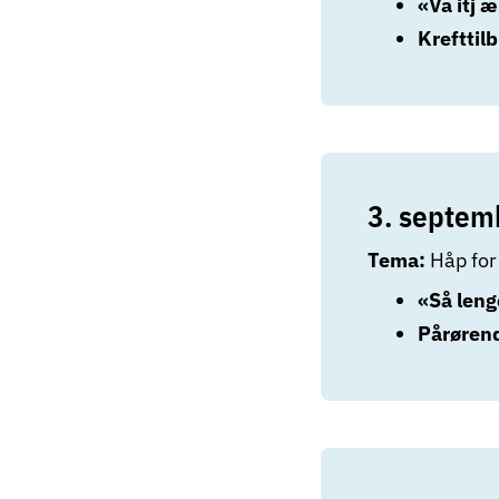
«Va itj æ
Krefttil
3. septem
Tema:
Håp for
«Så leng
Pårørend