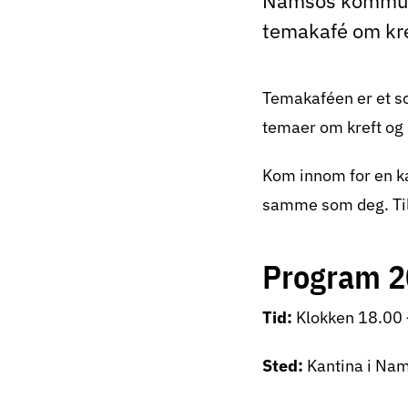
Namsos kommune
temakafé om kr
Temakaféen er et sos
temaer om kreft og 
Kom innom for en ka
samme som deg. Tilb
Program 
Tid:
Klokken 18.00 
Sted:
Kantina i Na