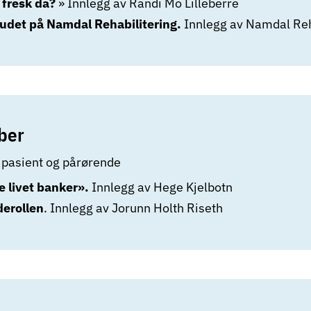
 fresk da?
» Innlegg av Randi Mo Lilleberre
budet på Namdal Rehabilitering.
Innlegg av Namdal Reh
ber
 pasient og pårørende
e livet banker».
Innlegg av Hege Kjelbotn
erollen
. Innlegg av Jorunn Holth Riseth