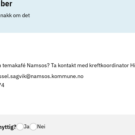
mber
snakk om det
 temakafé Namsos? Ta kontakt med kreftkoordinator Hil
issel.sagvik@namsos.kommune.no
74
nyttig?
Ja
Nei