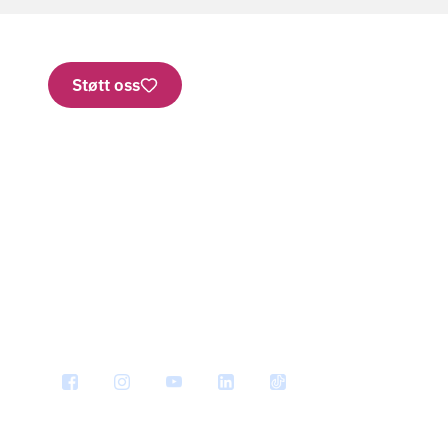
Støtt oss
Nettbutikk
Vipps: 2277
Konto
Bestill brosjyrer
SMS
Personvern
Har vi 
Informasjonskapsler
Nyhets
Ledige stillinger