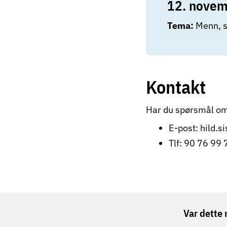
12. nove
Tema:
Menn, 
Kontakt
Har du spørsmål om
E-post:
hild.s
Tlf: 90 76 99 
Var dette 