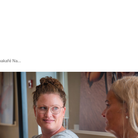
Temakafé Namsos