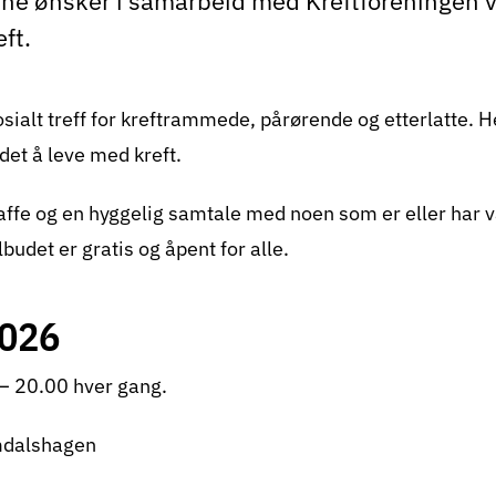
 ønsker i samarbeid med Kreftforeningen v
eft.
ialt treff for kreftrammede, pårørende og etterlatte. He
det å leve med kreft.
ffe og en hyggelig samtale med noen som er eller har 
udet er gratis og åpent for alle.
2026
– 20.00 hver gang.
mdalshagen