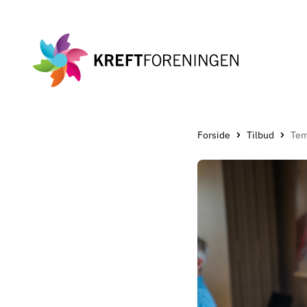
Gå
til
hovedinnholdet
Forside
Tilbud