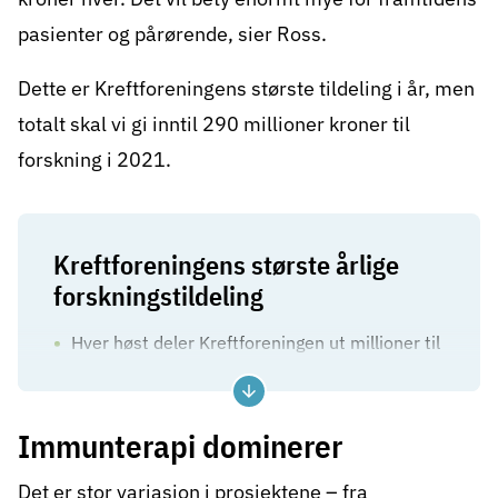
pasienter og pårørende, sier Ross.
Dette er Kreftforeningens største tildeling i år, men
totalt skal vi gi inntil 290 millioner kroner til
forskning i 2021.
Kreftforeningens største årlige
forskningstildeling
Hver høst deler Kreftforeningen ut millioner til
kreftforskning i sin årlige tildeling
I år gir Kreftforeningen 176 millioner til 25
Immunterapi dominerer
ulike forskningsprosjekt
Pengene kommer fra testamenter, gaver,
Det er stor variasjon i prosjektene – fra