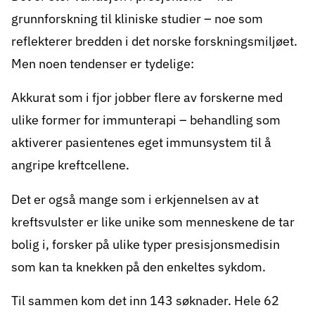
medlemskap og midler samlet inn gjennom
grunnforskning til kliniske studier – noe som
aksjoner som
Kreftforeningens
reflekterer bredden i det norske forskningsmiljøet.
innsamlingsaksjon
og
Rosa sløyfe
.
Men noen tendenser er tydelige:
Det var stor variasjon i de 143 søknadene når
det gjelder forskningsfelt, kreftformer,
Akkurat som i fjor jobber flere av forskerne med
behandlingsformer og tilnærminger. Mange
ulike former for immunterapi – behandling som
handler om immunterapi, men det er også
mange som vil forske på utvikling av nye
aktiverer pasientenes eget immunsystem til å
medisiner og persontilpasset behandling.
angripe kreftcellene.
Gjennom tidene har Kreftforeningen tildelt 6,5
Det er også mange som i erkjennelsen av at
milliarder kroner til forskning, og er dermed en
meget stor bidragsyter.
kreftsvulster er like unike som menneskene de tar
bolig i, forsker på ulike typer presisjonsmedisin
som kan ta knekken på den enkeltes sykdom.
Til sammen kom det inn 143 søknader. Hele 62