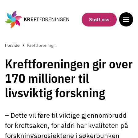
Gå
til
hovedinnholdet
Støtt oss
Forside
Kreftforeningen gir over 170 millioner til livsviktig forskning
Kreftforeningen gir over
170 millioner til
livsviktig forskning
– Dette vil føre til viktige gjennombrudd
for kreftsaken, for aldri har kvaliteten på
forskningsprosjektene i søkerbunken