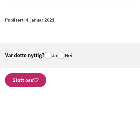
Publisert:
4. januar 2021
Var dette nyttig?
Ja
Nei
Støtt oss
Nettbutikk
Vipps: 2277
Kontonummer
Aktuelt
Gi en gave