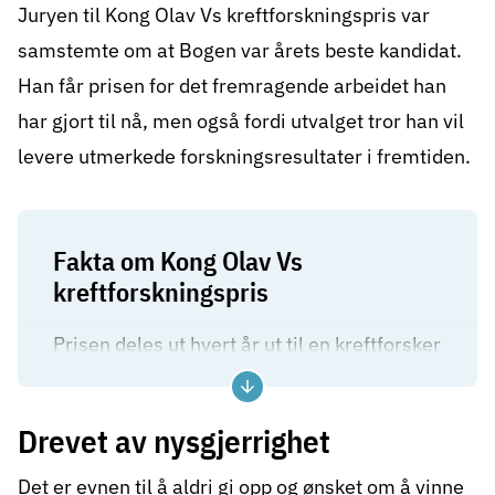
Juryen til Kong Olav Vs kreftforskningspris var
samstemte om at Bogen var årets beste kandidat.
Han får prisen for det fremragende arbeidet han
har gjort til nå, men også fordi utvalget tror han vil
levere utmerkede forskningsresultater i fremtiden.
Fakta om Kong Olav Vs
kreftforskningspris
Prisen deles ut hvert år ut til en kreftforsker
eller en forskergruppe som har bidratt til å
fremme den norske kreftforskningens
Drevet av nysgjerrighet
kvalitet og omfang. Innstillingsutvalget
vurderer kandidatene opp mot følgende
Det er evnen til å aldri gi opp og ønsket om å vinne