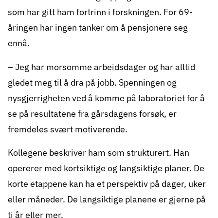
kriterier:
som har gitt ham fortrinn i forskningen. For 69-
åringen har ingen tanker om å pensjonere seg
Kandidatens forskning skal ha klar
ennå.
kreftrelevans.
Hovedvekten av forskningen skal ha funnet
– Jeg har morsomme arbeidsdager og har alltid
sted ved en norsk forskningsinstitusjon og
gledet meg til å dra på jobb. Spenningen og
bidratt til styrking av det norske
nysgjerrigheten ved å komme på laboratoriet for å
forskningsmiljøet.
se på resultatene fra gårsdagens forsøk, er
Forskeren skal ha oppnådd internasjonal
fremdeles svært motiverende.
anerkjennelse for sitt arbeid, bidratt til ny
innsikt og kunnskap innenfor forskningsfeltet,
Kollegene beskriver ham som strukturert. Han
og til bred formidling av sine resultater.
opererer med kortsiktige og langsiktige planer. De
Les om kreftforskningsprisen og se
korte etappene kan ha et perspektiv på dager, uker
tidligere prisvinnere
eller måneder. De langsiktige planene er gjerne på
ti år eller mer.