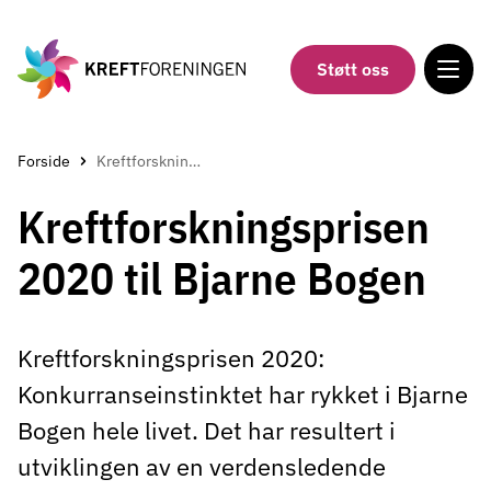
Gå
til
hovedinnholdet
Støtt oss
Forside
Kreftforskningsprisen 2020 til Bjarne Bogen
Kreftforskningsprisen
2020 til Bjarne Bogen
Kreftforskningsprisen 2020:
Konkurranseinstinktet har rykket i Bjarne
Bogen hele livet. Det har resultert i
utviklingen av en verdensledende