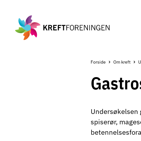
Gå
til
hovedinnholdet
Forside
Om kreft
Gastro
Undersøkelsen g
spiserør, mages
betennelsesfora