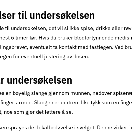
ser til undersøkelsen
til undersøkelsen, det vil si ikke spise, drikke eller røy
senest 6 timer før. Hvis du bruker blodfortynnende medis
llingsbrevet, eventuelt ta kontakt med fastlegen. Ved br
egen for eventuell justering av dosen.
år undersøkelsen
es en bøyelig slange gjennom munnen, nedover spiserøre
ingertarmen. Slangen er omtrent like tykk som en finger.
, noe som gjør det lettere å se.
sen sprayes det lokalbedøvelse i svelget. Denne virker i