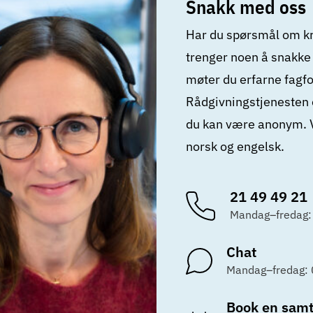
Snakk med oss
Har du spørsmål om kre
trenger noen å snakk
møter du erfarne fagfo
Rådgivningstjenesten e
du kan være anonym. 
norsk og engelsk.
21 49 49 21
Mandag–fredag:
Chat
Mandag–fredag:
Book en samt