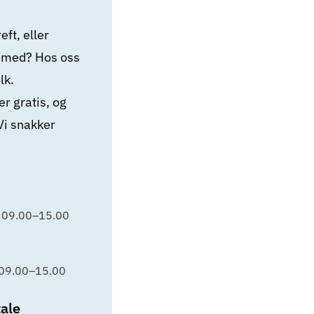
ft, eller
e med? Hos oss
lk.
r gratis, og
Vi snakker
 09.00–15.00
 09.00–15.00
ale