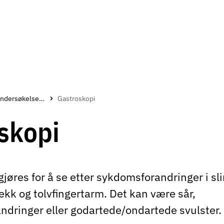
Undersøkelser ved kreft
Gastroskopi
skopi
jøres for å se etter sykdomsforandringer i sl
ekk og tolvfingertarm. Det kan være sår,
ndringer eller godartede/ondartede svulster.