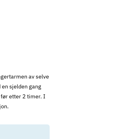
ngertarmen av selve
id en sjelden gang
ør etter 2 timer. I
jon.