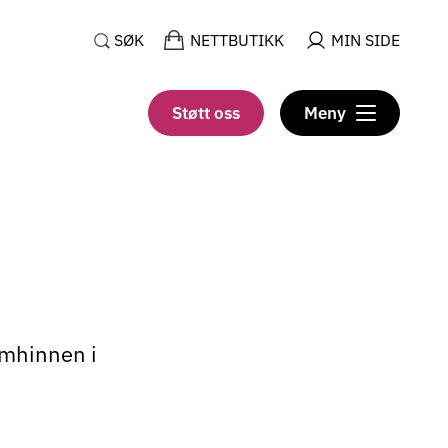
SØK
NETTBUTIKK
MIN SIDE
Støtt oss
Meny
imhinnen i