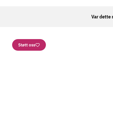
Var dette 
Støtt oss
Nettbutikk
Vipps: 2277
Konto
Bestill brosjyrer
SMS
Personvern
Har vi 
Informasjonskapsler
Nyhets
Ledige stillinger