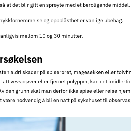
å at det blir gitt en sprøyte med et beroligende middel.
trykkfornemmelse og oppblåsthet er vanlige ubehag.
anligvis mellom 10 og 30 minutter.
ersøkelsen
en aldri skader på spiserøret, magesekken eller tolvfi
r tatt vevsprøver eller fjernet polypper, kan det imidlert
v den grunn skal man derfor ikke spise eller reise hjem f
et være nødvendig å bli en natt på sykehuset til observas