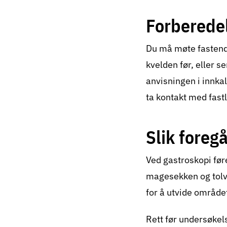
Forberedel
Du må møte fastende 
kvelden før, eller 
anvisningen i innka
ta kontakt med fastl
Slik foreg
Ved gastroskopi før
magesekken og tolvf
for å utvide området
Rett før undersøkel