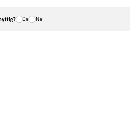
nyttig?
Ja
Nei
nummer
Aktuelt
Presse
forsøkt å ringe deg?
Skattefradrag
brev
Bli medlem