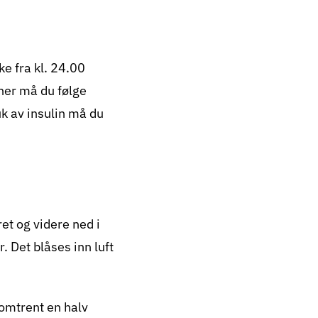
ke fra kl. 24.00
iner må du følge
uk av insulin må du
t og videre ned i
 Det blåses inn luft
 omtrent en halv