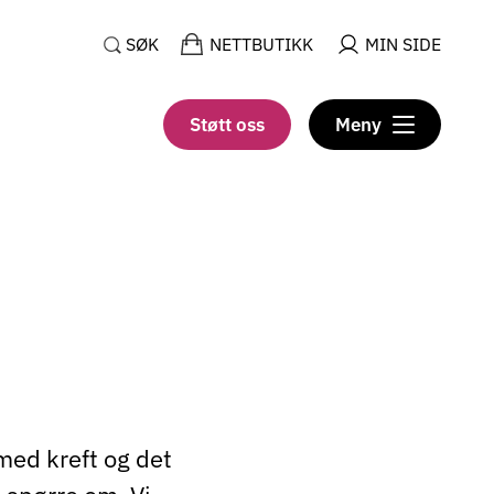
SØK
NETTBUTIKK
MIN SIDE
Støtt oss
Meny
 med kreft og det