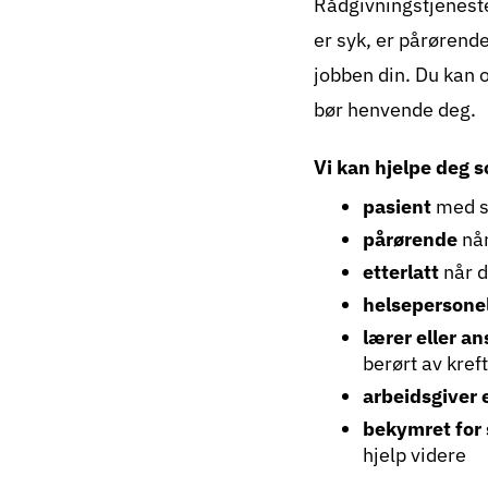
Rådgivningstjeneste
er syk, er pårørend
jobben din. Du kan 
bør henvende deg.
Vi kan hjelpe deg s
pasient
med s
pårørende
når
etterlatt
når d
helsepersone
lærer eller an
berørt av kreft
arbeidsgiver 
bekymret fo
hjelp videre