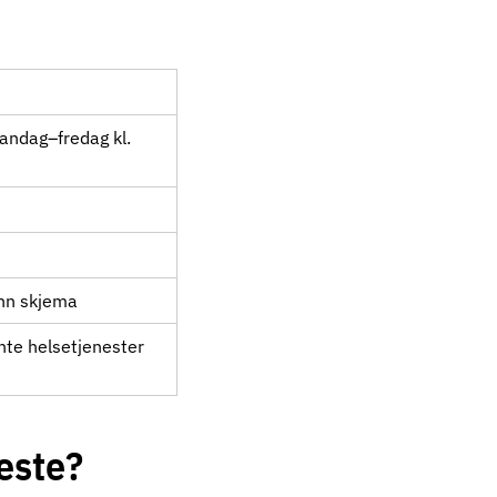
ndag–fredag kl.
inn skjema
ante helsetjenester
este?