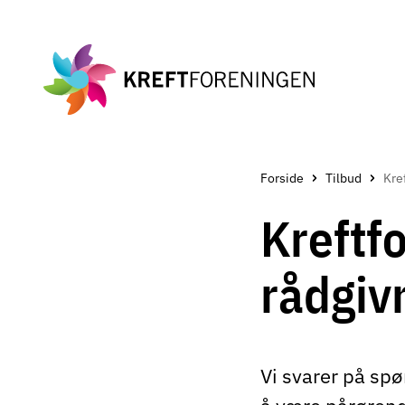
Gå
til
hovedinnholdet
Forside
Tilbud
Kreftf
rådgiv
Vi svarer på spø