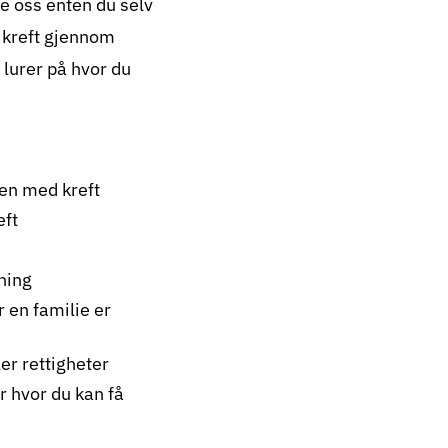
e oss enten du selv
v kreft gjennom
lurer på hvor du
gen med kreft
eft
dning
 en familie er
er rettigheter
r hvor du kan få