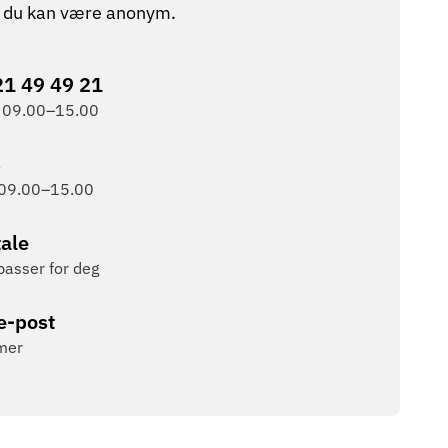
og du kan være anonym.
21 49 49 21
 09.00–15.00
s
 09.00–15.00
ale
 passer for deg
e-post
imer