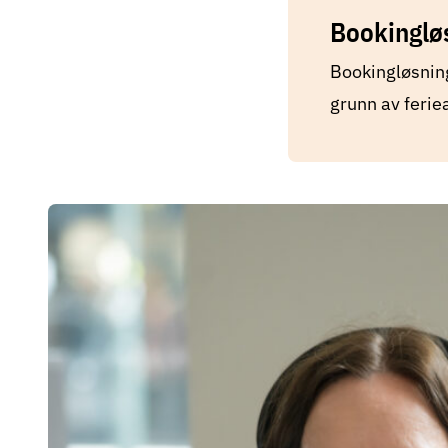
Bookingløs
Bookingløsning
grunn av feriea