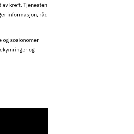
t av kreft. Tjenesten
nger informasjon, råd
ere og sosionomer
 bekymringer og