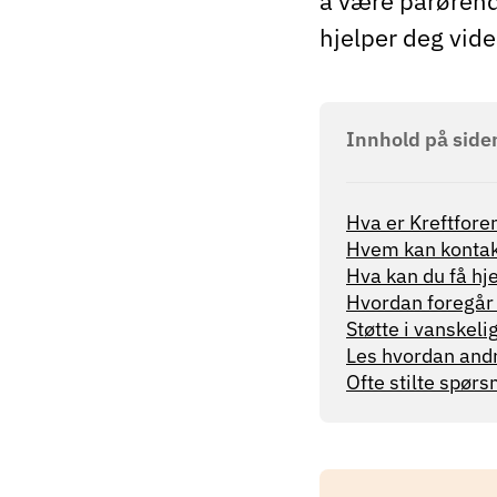
å være pårørende
hjelper deg vide
Innhold på side
Hva er Kreftfore
Hvem kan kontak
Hva kan du få hje
Hvordan foregår
Støtte i vanskeli
Les hvordan andre
Ofte stilte spør