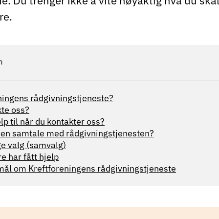
. Du trenger ikke å vite nøyaktig hva du skal
re.
n
ningens rådgivningstjeneste?
te oss?
lp til når du kontakter oss?
 en samtale med rådgivningstjenesten?
ge valg (samvalg)
 har fått hjelp
smål om Kreftforeningens rådgivningstjeneste