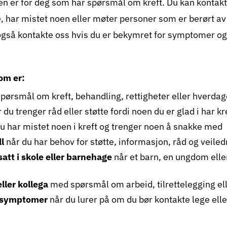
n er for deg som har spørsmål om kreft. Du kan kontakt
e, har mistet noen eller møter personer som er berørt a
også kontakte oss hvis du er bekymret for symptomer og 
om er:
pørsmål om kreft, behandling, rettigheter eller hverda
 du trenger råd eller støtte fordi noen du er glad i har kr
u har mistet noen i kreft og trenger noen å snakke med
ll
når du har behov for støtte, informasjon, råd og veile
satt i skole eller barnehage
når et barn, en ungdom eller
eller kollega
med spørsmål om arbeid, tilrettelegging ell
r symptomer
når du lurer på om du bør kontakte lege elle