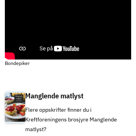
Bondepiker
Manglende matlyst
Flere oppskrifter finner du i
Kreftforeningens brosjyre Manglende
matlyst?