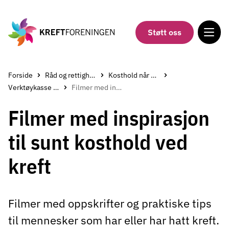
Gå
til
hovedinnholdet
Støtt oss
Forside
Råd og rettigheter
Kosthold når du har kreft
Verktøykasse for helsepersonell om mat og kreft
Filmer med inspirasjon til sunt kosthold ved kreft
Filmer med inspirasjon
til sunt kosthold ved
kreft
Filmer med oppskrifter og praktiske tips
til mennesker som har eller har hatt kreft.