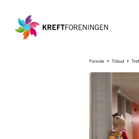
Gå
til
hovedinnholdet
Forside
Tilbud