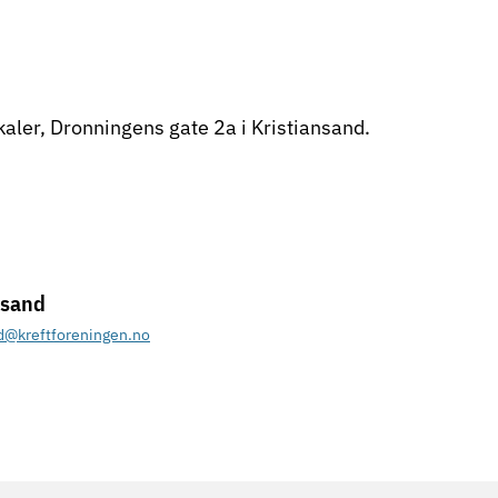
kaler, Dronningens gate 2a i Kristiansand.
nsand
nd@kreftforeningen.no