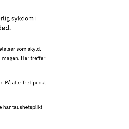
rlig sykdom i
død.
ølelser som skyld,
 i magen. Her treffer
. På alle Treffpunkt
e har taushetsplikt