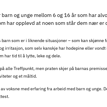
r barn og unge mellom 6 og 16 år som har alvo
 som har opplevd at noen som står dem nær er 
barn som er i liknende situasjoner – som kan skjønne f
og irritasjon, som selv kanskje har hodepine eller vondt
har tid til å lytte, leke og dele.
på alle Treffpunkt, men praten skjer på barnas premisser
iviteter og et måltid.
et av voksne med erfaring fra arbeid med barn og unge. D
ttest.