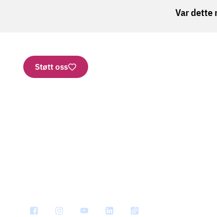
Var dette 
Støtt oss
Nettbutikk
Vipps: 2277
Konto
Bestill brosjyrer
SMS
Personvern
Har vi 
Informasjonskapsler
Nyhets
Ledige stillinger