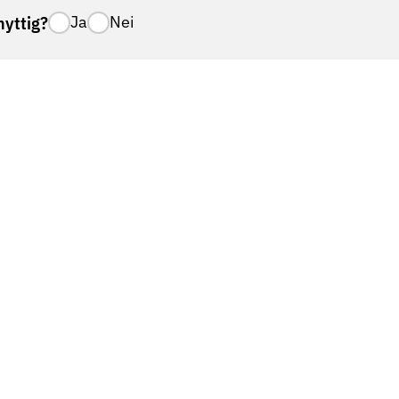
nyttig?
Ja
Nei
nummer
Aktuelt
Presse
forsøkt å ringe deg?
Skattefradrag
brev
Bli medlem