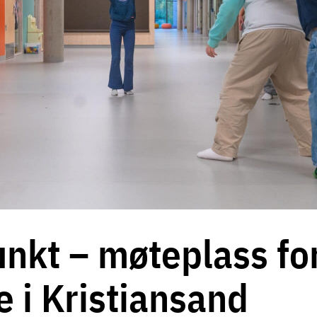
unkt – møteplass fo
e i Kristiansand