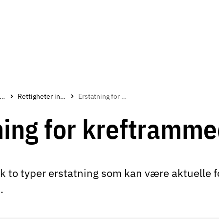
åd og rettigheter
Rettigheter innen behandling og ventetider
Erstatning for kreftrammede
ning for kreftramm
ak to typer erstatning som kan være aktuelle 
.