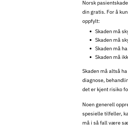
Norsk pasientskade
din gratis. For å k
oppfylt:
Skaden må sky
Skaden må sky
Skaden må ha f
Skaden må ik
Skaden må altså ha 
diagnose, behandlin
det er kjent risiko 
Noen generell opprei
spesielle tilfeller,
må i så fall være sæ