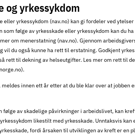
e og yrkessykdom
e eller yrkessykdom (nav.no)
kan gi fordeler ved ytelser
 som følge av yrkesskade eller yrkessykdom kan du ha re
 mer om menerstatning (nav.no)
. Gjennom arbeidsgiver
 vil du også kunne ha rett til erstatning. Godkjent yrke
 rett til dekning av helseutgifter.
Les mer om rett til d
enorge.no)
.
ldes innen ett år etter at du ble klar over at jobben er
om følge av skadelige påvirkninger i arbeidslivet, kan k
yrkessykdom likestilt med yrkesskade. Unntaksvis kan 
kesskade, fordi årsaken til utviklingen av kreft er en p