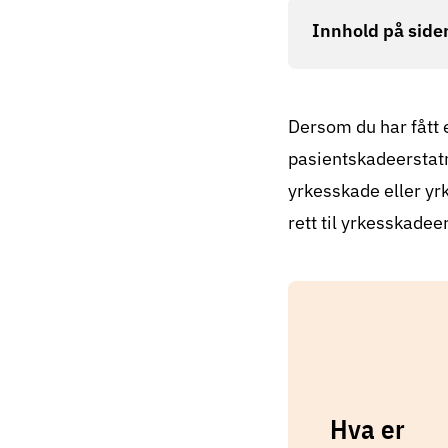
Innhold på side
Dersom du har fått 
pasientskadeerstatn
yrkesskade eller yrk
rett til yrkesskadee
Hva er