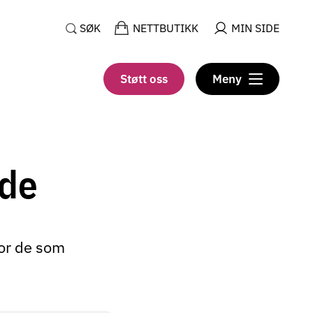
SØK
NETTBUTIKK
MIN SIDE
Støtt oss
Meny
ede
for de som