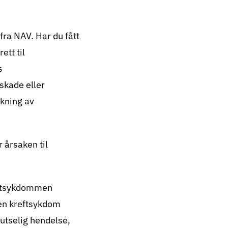
 fra NAV. Har du fått
tt til
s
sskade eller
ekning av
 årsaken til
reftsykdommen
en kreftsykdom
lutselig hendelse,