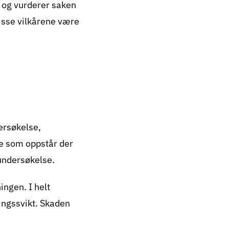
r og vurderer saken
disse vilkårene være
ersøkelse,
de som oppstår der
 undersøkelse.
ingen. I helt
lingssvikt. Skaden