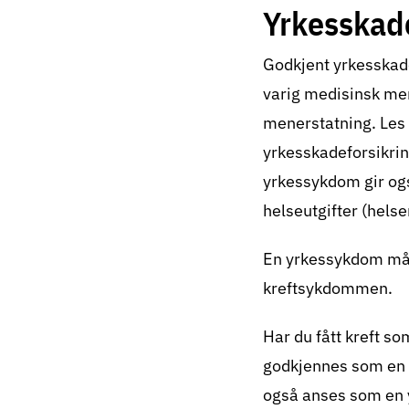
Yrkesskad
Godkjent
yrkesskad
varig medisinsk men
menerstatning.
Les
yrkesskadeforsikring
yrkessykdom gir også
helseutgifter (hels
En yrkessykdom må me
kreftsykdommen.
Har du fått kreft s
godkjennes som en 
også anses som en yr