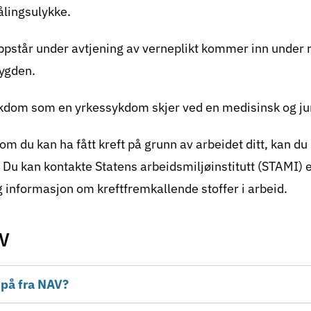
ålingsulykke.
pstår under avtjening av verneplikt kommer inn under r
rygden.
kdom som en yrkessykdom skjer ved en medisinsk og jur
m du kan ha fått kreft på grunn av arbeidet ditt, kan du
 Du kan kontakte
Statens arbeidsmiljøinstitutt (STAMI)
e
 informasjon om kreftfremkallende stoffer i arbeid.
AV
 på fra NAV?