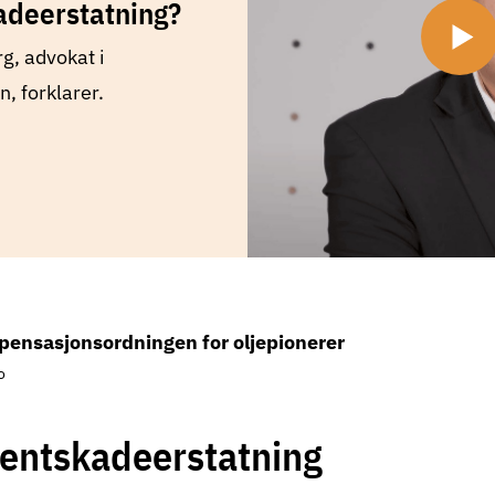
adeerstatning?
g, advokat i
, forklarer.
ensasjonsordningen for oljepionerer
o
ientskadeerstatning