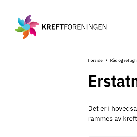
Gå
til
hovedinnholdet
Forside
R
Erstat
Det er i hoveds
rammes av kreft