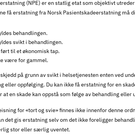
erstatning (NPE)
er en statlig etat som objektivt utrede
unne få erstatning fra Norsk Pasientskadeerstatning må 
ldes behandlingen.
ldes svikt i behandlingen.
ørt til et økonomisk tap.
ke være for gammel.
skjedd på grunn av svikt i helsetjenesten enten ved und
g eller oppfølging. Du kan ikke få erstatning for en ska
for at en skade kan oppstå som følge av behandling eller
sning for «tort og svie» finnes ikke innenfor denne ordn
 kan det gis erstatning selv om det ikke foreligger behand
rlig stor eller særlig uventet.