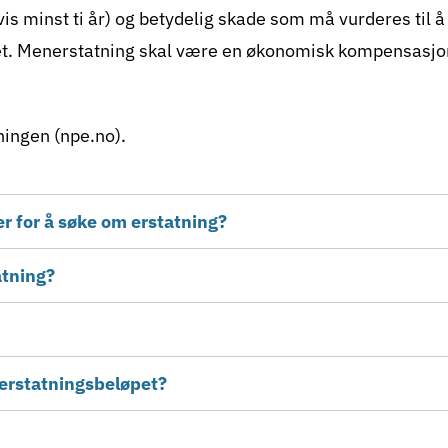
gvis minst ti år) og betydelig skade som må vurderes til 
et. Menerstatning skal være en økonomisk kompensasjon
ningen (npe.no)
.
der for å søke om erstatning?
atning?
erstatningsbeløpet?