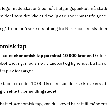
å
legemiddelskader (npe.no)
. I utgangspunktet må skad
middel som det ikke er rimelig at du selv bærer følgene 
gå frem for å søke erstatning fra Norsk pasientskadeer
omisk tap
u har
et økonomisk tap på minst 10 000 kroner
.
Dette k
gebehandling, medisiner, transport og lignende. Du kan o
d tap av forsørger.
 tapet er under 10 000 kroner, kan du ikke kreve erstat
 direkte til behandlingstedet.
hatt et økonomisk tap, kan du likevel ha rett til méners