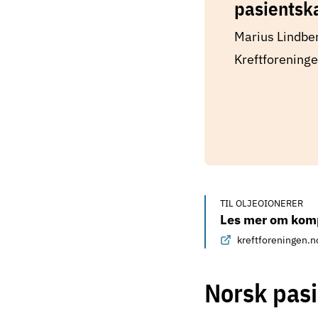
pasientsk
Marius Lindber
Kreftforeningen
TIL OLJEOIONERER
Les mer om komp
kreftforeningen.n
Norsk pas