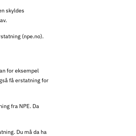
en skyldes
av.
statning (npe.no)
.
an for eksempel
gså få erstatning for
ning fra NPE. Da
tatning. Du må da ha