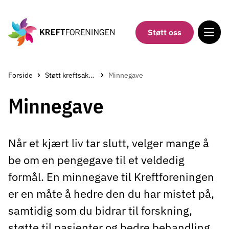
Gå
til
hovedinnholdet
Støtt oss
Forside
Støtt kreftsaken
Minnegave
Minnegave
Når et kjært liv tar slutt, velger mange å
be om en pengegave til et veldedig
formål. En minnegave til Kreftforeningen
er en måte å hedre den du har mistet på,
samtidig som du bidrar til forskning,
støtte til pasienter og bedre behandling