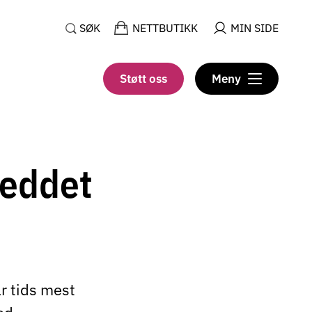
SØK
NETTBUTIKK
MIN SIDE
Støtt oss
Meny
reddet
r tids mest