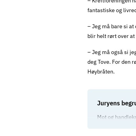
– Kreftforeningen ha
fantastiske og livr
– Jeg må bare si at 
blir helt rørt over 
– Jeg må også si je
deg Tove. For den rø
Høybråten.
Juryens begr
Mot og handlekr
deler. Men noen 