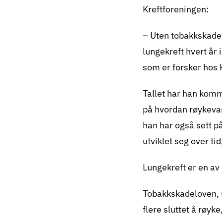
Kreftforeningen:
dem, kan våge å
fortsette å insp
– Uten tobakkskadel
dag mot tobakks
lungekreft hvert år 
generasjon.
som er forsker hos K
Tallet har han komm
på hvordan røykevane
han har også sett p
utviklet seg over ti
Lungekreft
er en av
Tobakkskadeloven, s
flere sluttet å røy