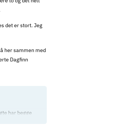
ere to og det helt
.
s det er stort. Jeg
 stå her sammen med
terte Dagfinn
lgte har begge
politikere som