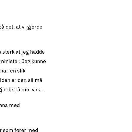
å det, at vi gjorde
 sterk at jeg hadde
eminister. Jeg kunne
na i en slik
iden er der, så må
gjorde på min vakt.
 unna med
ker som fører med