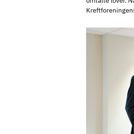
omtalte lover. 
Kreftforeningen