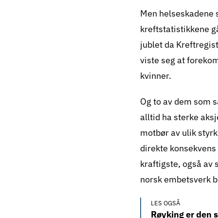
Men helseskadene so
kreftstatistikkene 
jublet da Kreftregis
viste seg at foreko
kvinner.
Og to av dem som sat
alltid ha sterke aks
motbør av ulik styrk
direkte konsekvens 
kraftigste, også av 
norsk embetsverk bø
LES OGSÅ
Røyking er den s