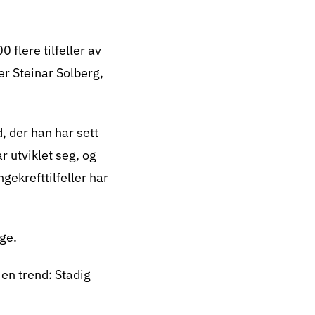
er de vil
 som er unge i
flere tilfeller av
ksfri
er Steinar Solberg,
, der han har sett
r utviklet seg, og
gekrefttilfeller har
ge.
en trend: Stadig