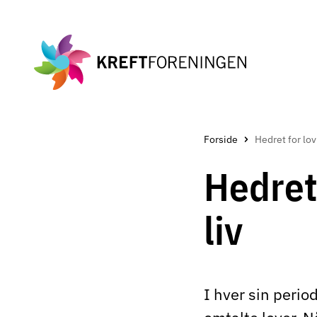
Gå
til
hovedinnholdet
Forside
Hed
Hedret
liv
I hver sin peri