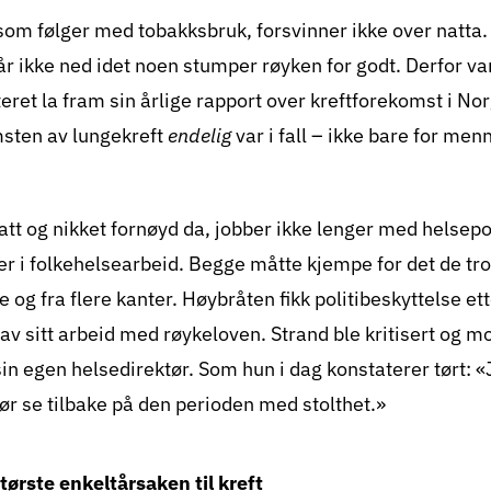
m følger med tobakksbruk, forsvinner ikke over natta. 
går ikke ned idet noen stumper røyken for godt. Derfor 
teret la fram sin årlige rapport over kreftforekomst i No
msten av lungekreft
endelig
var i fall – ikke bare for men
t og nikket fornøyd da, jobber ikke lenger med helsepoli
jer i folkehelsearbeid. Begge måtte kjempe for det de tr
e og fra flere kanter. Høybråten fikk politibeskyttelse e
av sitt arbeid med røykeloven. Strand ble kritisert og m
sin egen helsedirektør. Som hun i dag konstaterer tørt: «
r se tilbake på den perioden med stolthet.»
tørste enkeltårsaken til kreft