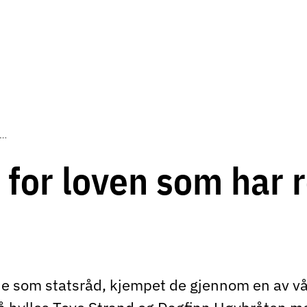
ret for loven som har reddet liv
 for loven som har 
ode som statsråd, kjempet de gjennom en av vå