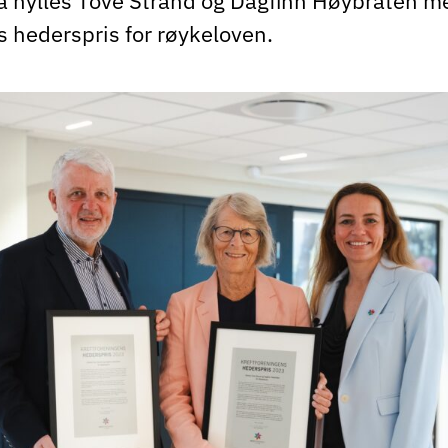
Nå hylles Tove Strand og Dagfinn Høybråten m
s hederspris for røykeloven.