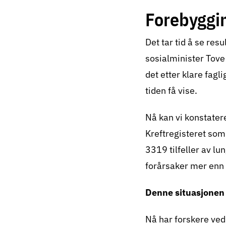
har opplevd hets
Forebyggin
statsrådperiode 
frata mennesker
Det tar tid å se re
overbevist om a
sosialminister Tove
Strand kalte røy
det etter klare fagl
omgivelser, inkl
tiden få vise.
motarbeidet for,
Nå kan vi konstater
røykfrie.
Kreftregisteret som 
Dagfinn Høybråt
3319 tilfeller av lu
røykeloven også 
forårsaker mer enn 5
siden norske res
Denne situasjonen k
gang kunne gå h
Nå har forskere ved
Tove Strand og 