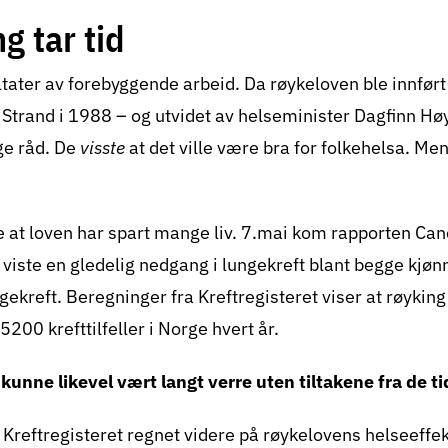
, latterliggjøring og trusler for å gjøre jobben sin. I hver
g tar tid
har de tatt ansvar for å innføre og utvide en lov som ble
 deres selvbestemmelsesrett. Men de holdt på sitt, ford
sultater av forebyggende arbeid. Da røykeloven ble innfø
t denne loven ville ha enorm effekt på folkehelsa.
 Strand i 1988 – og utvidet av helseminister Dagfinn Hø
keloven for en «frihetslov». Hun mente at alle har rett til
ige råd. De
visste
at det ville være bra for folkehelsa. Me
udert på arbeidsplasser og transportmidler. Dette synet 
 helt inn i egne rekker. I dag er det 36 år siden fly, tog 
e at loven har spart mange liv. 7.mai kom rapporten Can
viste en gledelig nedgang i lungekreft blant begge kjønn
en mottok drapstrusler da han som helseminister sørget
ngekreft. Beregninger fra Kreftregisteret viser at røykin
skulle gjelde på barer og andre serveringssteder. I år e
200 krefttilfeller i Norge hvert år.
taurantgjester, og ikke minst ansatte i serveringsbransj
unne likevel vært langt verre uten tiltakene fra de tid
jem uten røyklukt på jakka og passiv røyk i lungene.
 Kreftregisteret regnet videre på røykelovens helseeffe
Dagfinn Høybråten har banet vei for at politikere som k