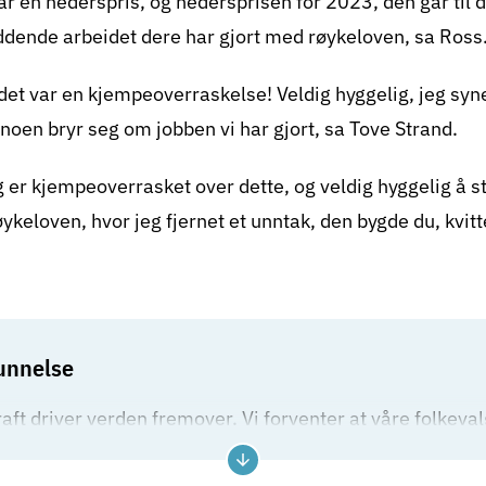
r en hederspris, og hedersprisen for 2023, den går til d
eddende arbeidet dere har gjort med røykeloven, sa Ross
det var en kjempeoverraskelse! Veldig hyggelig, jeg syne
at noen bryr seg om jobben vi har gjort, sa Tove Strand.
g er kjempeoverrasket over dette, og veldig hyggelig å
ykeloven, hvor jeg fjernet et unntak, den bygde du, kvit
unnelse
aft driver verden fremover. Vi forventer at våre folkeva
ganger krever det ekstra mye. Vi vil hedre to tidligere 