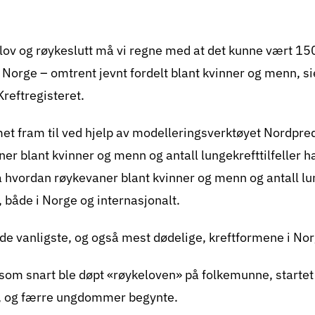
 iverksette offensive tobakksforebyggende tiltak. Vi håp
irere helsepolitikerne våre i arbeidet med å beskytte de
ov og røykeslutt må vi regne med at det kunne vært 1500 
bruk og tobakksskader, slik at vi når målet om en tobak
i Norge – omtrent jevnt fordelt blant kvinner og menn, si
reftregisteret.
et fram til ved hjelp av modelleringsverktøyet Nordpred
r blant kvinner og menn og antall lungekrefttilfeller ha
å hvordan røykevaner blant kvinner og menn og antall lun
d, både i Norge og internasjonalt.
 de vanligste, og også mest dødelige, kreftformene i Nor
om snart ble døpt «røykeloven» på folkemunne, startet 
ke, og færre ungdommer begynte.