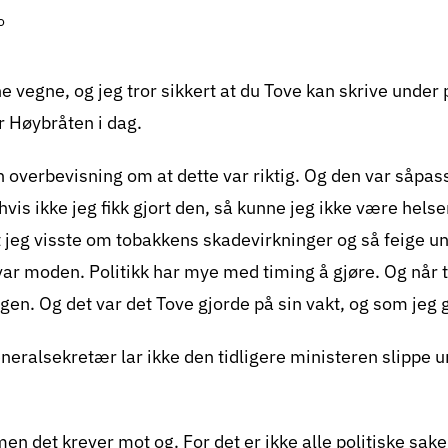
o
ne vegne, og jeg tror sikkert at du Tove kan skrive under p
r Høybråten i dag.
 overbevisning om at dette var riktig. Og den var såpass
vis ikke jeg fikk gjort den, så kunne jeg ikke være hels
et jeg visste om tobakkens skadevirkninger og så feige un
var moden. Politikk har mye med timing å gjøre. Og når t
gen. Og det var det Tove gjorde på sin vakt, og som jeg 
neralsekretær lar ikke den tidligere ministeren slippe
 men det krever mot og. For det er ikke alle politiske sa