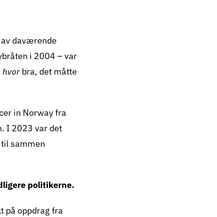
 sin
 beskyldt for å
i de var
rt av daværende
ybråten i 2004 – var
 røykfrie
n
hvor
bra, det måtte
ble hun kraftig
og busser ble
cer in Norway fra
. I 2023 var det
 for at
g til sammen
r det 20 år
en, for første
ligere politikerne.
kt på oppdrag fra
ommer etter