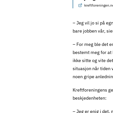
kreftforeningen.n
– Jeg vil jo si på eg
bare jobben vår, sie
– For meg ble det en
bestemt meg for at h
ikke sitte og vite d
situasjon når tiden 
noen gripe anlednin
Kreftforeningens ge
beskjedenheten:
– Jeg er enig i det,