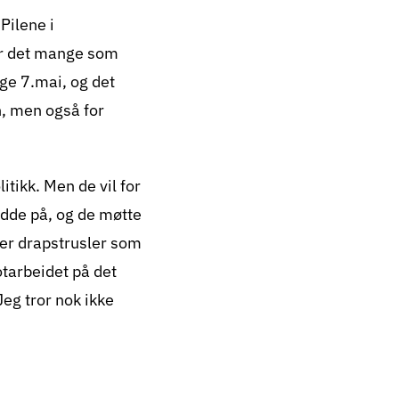
Pilene i
var det mange som
rge 7.mai, og det
n, men også for
tikk. Men de vil for
odde på, og de møtte
tter drapstrusler som
otarbeidet på det
Jeg tror nok ikke