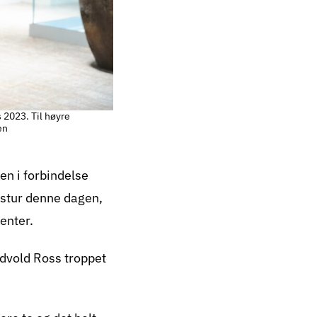
 2023. Til høyre
en
en i forbindelse
dstur denne dagen,
enter.
advold Ross troppet