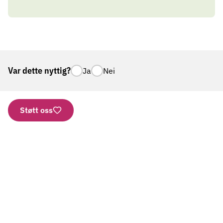
Var dette nyttig?
Ja
Nei
Støtt oss
Nettbutikk
Vipps: 2277
Kontonummer
Aktuelt
Gi en gave
Bestill brosjyrer