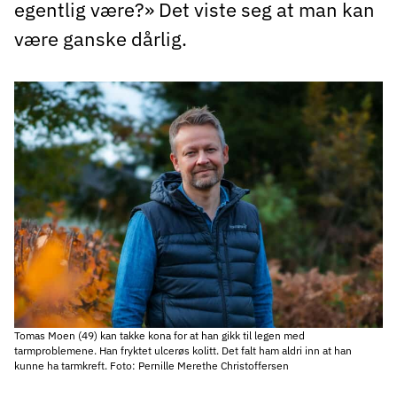
egentlig være?» Det viste seg at man kan
være ganske dårlig.
Tomas Moen (49) kan takke kona for at han gikk til legen med
tarmproblemene. Han fryktet ulcerøs kolitt. Det falt ham aldri inn at han
kunne ha tarmkreft. Foto: Pernille Merethe Christoffersen