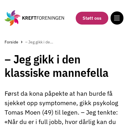
Gå
til
hovedinnholdet
Støtt oss
Forside
– Jeg gikk i den klassiske mannefella
– Jeg gikk i den
klassiske mannefella
Først da kona påpekte at han burde få
sjekket opp symptomene, gikk psykolog
Tomas Moen (49) til legen. – Jeg tenkte:
«Når du er i full jobb, hvor dårlig kan du