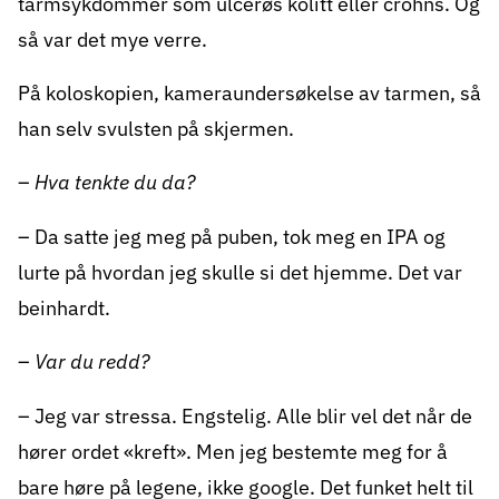
tarmsykdommer som ulcerøs kolitt eller crohns. Og
så var det mye verre.
På
koloskopien
, kameraundersøkelse av tarmen, så
han selv svulsten på skjermen.
–
Hva tenkte du da?
– Da satte jeg meg på puben, tok meg en IPA og
lurte på hvordan jeg skulle si det hjemme. Det var
beinhardt.
–
Var du redd?
– Jeg var stressa. Engstelig. Alle blir vel det når de
hører ordet «kreft». Men jeg bestemte meg for å
bare høre på legene, ikke google. Det funket helt til