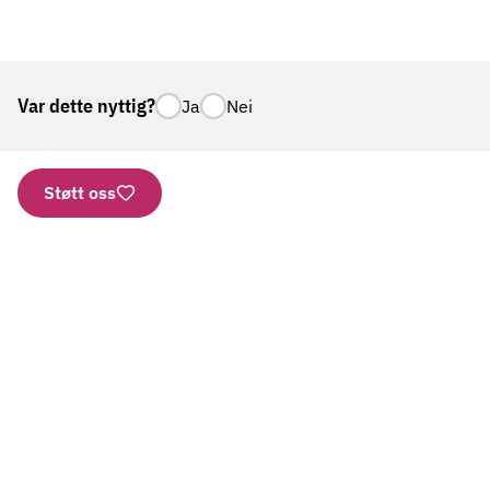
Var dette nyttig?
Ja
Nei
Støtt oss
Nettbutikk
Vipps: 2277
Kontonummer
Aktuelt
Gi en gave
Bestill brosjyrer
SMS