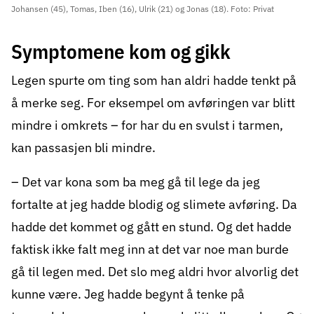
Johansen (45), Tomas, Iben (16), Ulrik (21) og Jonas (18). Foto: Privat
Symptomene kom og gikk
Legen spurte om ting som han aldri hadde tenkt på
å merke seg. For eksempel om avføringen var blitt
mindre i omkrets – for har du en svulst i tarmen,
kan passasjen bli mindre.
– Det var kona som ba meg gå til lege da jeg
fortalte at jeg hadde blodig og slimete avføring. Da
hadde det kommet og gått en stund. Og det hadde
faktisk ikke falt meg inn at det var noe man burde
gå til legen med. Det slo meg aldri hvor alvorlig det
kunne være. Jeg hadde begynt å tenke på