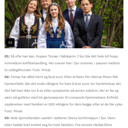
03
Image
01:
Så ofte han kan, hopper Tomas i fallskjerm. I fjor ble det hele 60 hopp,
innimellom kreftbehandling. Her svever han i fjor sommer, i pausen mellom
to cellegiftrunder. Foto: Privat
02:
Tomas har alltid trent og levd sunt. Etter at faren Per Steinar Moen fikk
hjerteinfarkt, ble det enda viktigere for ham å leve sunt, for hjertehelsas del.
Det falt ham ikke inn å se etter symptomer på annen sykdom. Her er far og
sønn på guttetur med tre generasjoner til Liverpools hjemmebane Anfield,
opplevelser med familien er blitt viktigere for dem begge etter at de ble syke.
Foto: Privat
03:
Hele kjernefamilien samlet i datteren Ibens konfirmasjon i fjor. Uken
etter hadde livet endret seg for hele familien. Fra venstre Hedda Eline