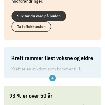
hudforandringer.
Slik tar du vare på huden
Ta føflekktesten
Kreft rammer flest voksne og eldre
Kreft er en sykdom som kommer til å
berøre flere i fremtiden. En vesentlig del av
den kraftige økningen av krefttilfeller de
siste tiårene skyldes at vi har blitt flere og
93 % er over 50 år
lever lengre enn tidligere.