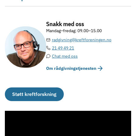
Snakk med oss
Mandag–fredag: 09.00–15.00
radgivning@kreftforeningen.no
21 49 49 21
Chat med oss
Om rådgivningstjenesten
Støtt kreftforskning