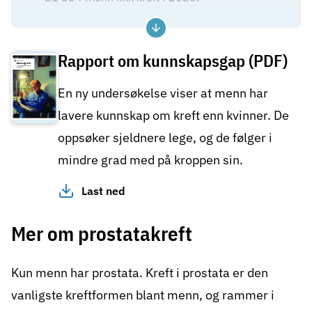
Flere menn enn kvinner får kreft, og de fleste
kreftformer rammer menn oftere enn kvinner.
Rapport om kunnskapsgap (PDF)
Det skyldes en kombinasjon av genetikk og
biologi, livsstil og
eksponering for
En ny undersøkelse viser at menn har
kreftfremkallende faktorer på jobb.
lavere kunnskap om kreft enn kvinner. De
Sykdommen har også oftere kommet lenger
oppsøker sjeldnere lege, og de følger i
når den oppdages hos menn. Tidlig
oppdagelse gir som regel lettere og kortere
mindre grad med på kroppen sin.
behandling, og større muligheter for å bli frisk.
Ikke utsett å oppsøke lege om du merker
Last ned
endringer.
Mer om prostatakreft
Kreft rammer flest voksne og eldre. 93 % av
menn som fikk kreft i 2025 var over 50 år på
diagnosetidspunktet, mens 6 % var mellom
Kun menn har prostata. Kreft i
prostata
er den
25 og 49 år.
vanligste kreftformen blant menn, og rammer i
De fem vanligste kreftformene blant menn er