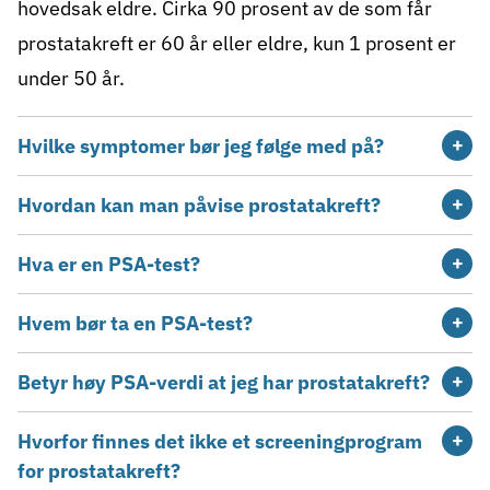
hovedsak eldre. Cirka 90 prosent av de som får
prostatakreft (5340), tarmkreft (2491),
prostatakreft er 60 år eller eldre, kun 1 prosent er
lungekreft (1659), blærekreft (1434), hudkreft
(1931) og føflekkreft (melanom) (1573).
under 50 år.
Tallene viser nye tilfeller av kreftformene i
2025.
Hvilke symptomer bør jeg følge med på?
Hvordan kan man påvise prostatakreft?
Hva er en PSA-test?
Hvem bør ta en PSA-test?
Betyr høy PSA-verdi at jeg har prostatakreft?
Hvorfor finnes det ikke et screeningprogram
for prostatakreft?