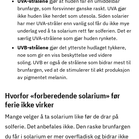
UVA-strålene
gjør at huden får en umiddelbar
brunfarge, som forsvinner ganske raskt. UVA gjør
ikke huden like herdet som utesola. Siden solarier
har mer UVA-stråler enn vanlig sol får du ikke mye
underlag ved å ta solarium rett før solferien. Det er
særlig UVA-strålene som gjør huden rynkete.
UVB-strålene
gjør det ytterste hudlaget tykkere,
noe som gir en viss beskyttelse ved videre
soling. UVB er også de strålene som bidrar mest til
brunfargen, ved at de stimulerer til økt produksjon
av pigmentet melanin.
Hvorfor «forberedende solarium» før
ferie ikke virker
Mange velger å ta solarium like før de drar på
solferie. Det anbefales ikke. Den raske brunfargen
du får i solarium er mer overfladisk og bidrar ikke