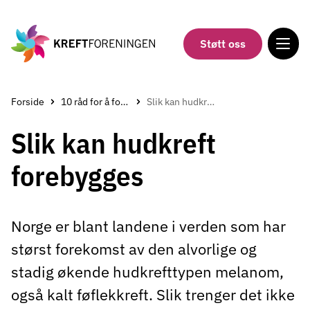
Gå
til
hovedinnholdet
Støtt oss
Forside
10 råd for å forebygge kreft
Slik kan hudkreft forebygges
Slik kan hudkreft
forebygges
Norge er blant landene i verden som har
størst forekomst av den alvorlige og
stadig økende hudkrefttypen melanom,
også kalt føflekkreft. Slik trenger det ikke