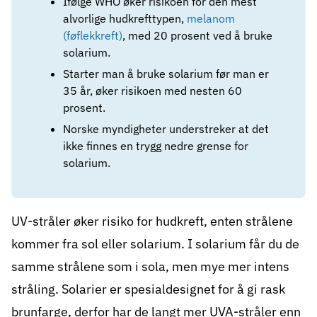
Ifølge WHO øker risikoen for den mest
alvorlige hudkrefttypen,
melanom
(føflekkreft)
, med 20 prosent ved å bruke
solarium.
Starter man å bruke solarium før man er
35 år, øker risikoen med nesten 60
prosent.
Norske myndigheter understreker at det
ikke finnes en trygg nedre grense for
solarium.
UV-stråler øker risiko for hudkreft, enten strålene
kommer fra sol eller solarium. I solarium får du de
samme strålene som i sola, men mye mer intens
stråling. Solarier er spesialdesignet for å gi rask
brunfarge, derfor har de langt mer UVA-stråler enn