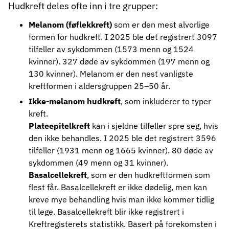
Hudkreft deles ofte inn i tre grupper:
Melanom (føflekkreft)
som er den mest alvorlige
formen for hudkreft. I 2025 ble det registrert 3097
tilfeller av sykdommen (1573 menn og 1524
kvinner). 327 døde av sykdommen (197 menn og
130 kvinner). Melanom er den nest vanligste
kreftformen i aldersgruppen 25–50 år.
Ikke-melanom hudkreft
, som inkluderer to typer
kreft.
Plateepitelkreft
kan i sjeldne tilfeller spre seg, hvis
den ikke behandles. I 2025 ble det registrert 3596
tilfeller (1931 menn og 1665 kvinner). 80 døde av
sykdommen (49 menn og 31 kvinner).
Basalcellekreft
, som er den hudkreftformen som
flest får. Basalcellekreft er ikke dødelig, men kan
kreve mye behandling hvis man ikke kommer tidlig
til lege. Basalcellekreft blir ikke registrert i
Kreftregisterets statistikk. Basert på forekomsten i