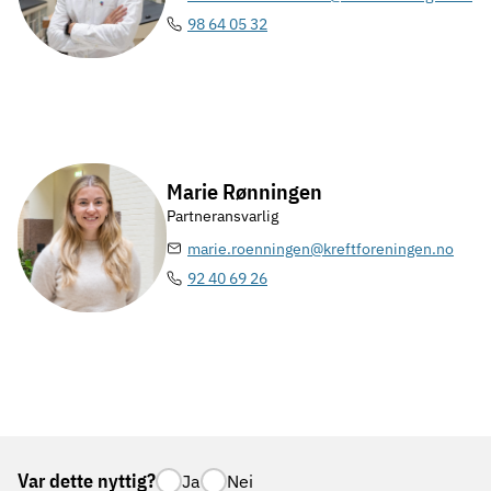
98 64 05 32
Marie Rønningen
Partneransvarlig
marie.roenningen@kreftforeningen.no
92 40 69 26
Var dette nyttig?
Ja
Nei