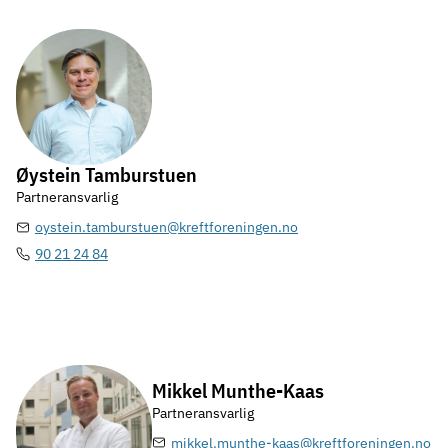
Øystein Tamburstuen
Partneransvarlig
oystein.tamburstuen@kreftforeningen.no
90 21 24 84
Mikkel Munthe-Kaas
Partneransvarlig
mikkel.munthe-kaas@kreftforeningen.no