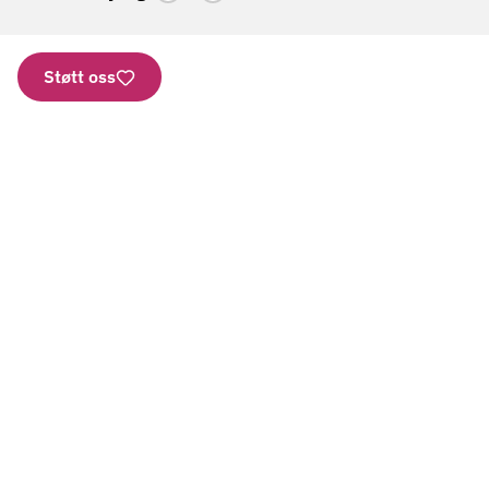
Støtt oss
Nettbutikk
Vipps: 2277
Kontonummer
Aktuelt
Gi en gave
Bestill brosjyrer
SMS
Presse
Bli frivillig
Personvern