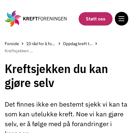
Gå
til
hovedinnholdet
Støtt oss
Forside
10 råd for å forebygge kreft
Oppdag kreft tidlig
Kreftsjekken du kan gjøre selv
Kreftsjekken du kan
gjøre selv
Det finnes ikke en bestemt sjekk vi kan ta
som kan utelukke kreft. Noe vi kan gjøre
selv, er å følge med på forandringer i