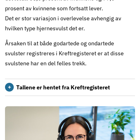
gjennomsnittstall beregnet ut fra store
prosent av kvinnene som fortsatt lever.
pasientgrupper.
Det er stor variasjon i overlevelse avhengig av
Selv om statistikk på gruppenivå kan gi
hvilken type hjernesvulst det er.
viktig innsikt, sier den ikke nødvendigvis
Årsaken til at både godartede og ondartede
noe om hvordan det vil gå for den enkelte.
svulster registreres i Kreftregisteret er at disse
Det er flere individuelle faktorer som spiller
svulstene har en del felles trekk.
inn på overlevelse, blant annet
sykdomsutbredelse, effekt av behandling,
allmenntilstand og alder. Individuelle
Tallene er hentet fra Kreftregisteret
forskjeller kan være store.