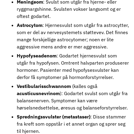
Meningeom
: Svulst som utgår fra hjerne- eller
ryggmargshinne. Svulsten vokser langsomt og er
oftest godartet.
Astrocytom
: Hjernesvulst som utgår fra astrocytter,
som er del av nervesystemets støttevev. Det finnes
mange forskjellige astrocytomer; noen er lite
aggressive mens andre er mer aggressive.
Hypofyseadenom
: Godartet hjernesvulst som
utgår fra hypofysen. Omtrent halvparten produserer
hormoner. Pasienter med hypofysesvulster kan
derfor få symptomer på hormonforstyrrelser.
Vestibularisschwannom
(kalles også
acusticusnevrinom
): Godartet svulst som utgår fra
balansenerven. Symptomer kan være
hørselsnedsettelse, øresus og balanseforstyrrelser.
Spredningssvulster (metastaser)
: Disse stammer
fra kreft som oppstår i et annet organ og sprer seg
til hjernen.