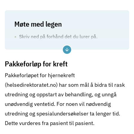
Møte med legen
Skriv ned på forhånd det du lurer på.
Ta med deg noen – det kan være lett å
glemme det som blir sagt.
Pakkeforløp for kreft
Oppsummer det dere har snakket om før du
Pakkeforløpet for hjernekreft
går fra legen. Da kan eventuelle
misforståelser korrigeres.
(helsedirektoratet.no)
har som mål å bidra til rask
utredning og oppstart av behandling, og unngå
unødvendig
ventetid
. For noen vil nødvendig
utredning og spesialundersøkelser ta lenger tid.
Dette vurderes fra pasient til pasient.