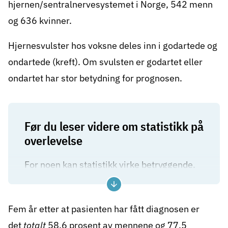
hjernen/sentralnervesystemet i Norge, 542 menn
og 636 kvinner.
Hjernesvulster hos voksne deles inn i godartede og
ondartede (kreft). Om svulsten er godartet eller
ondartet har stor betydning for prognosen.
Før du leser videre om statistikk på
overlevelse
For noen kan statistikk virke betryggende.
For andre kan tallene oppleves som
overveldende. Det er viktig å huske at
Fem år etter at pasienten har fått diagnosen er
statistikk på overlevelse, er basert på
det
totalt
58,6 prosent av mennene og 77,5