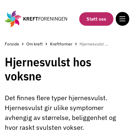
Gå
til
hovedinnholdet
Støtt oss
Forside
Om kreft
Kreftformer
Hjernesvulst hos voksne
Hjernesvulst hos
voksne
Det finnes flere typer hjernesvulst.
Hjernesvulst gir ulike symptomer
avhengig av størrelse, beliggenhet og
hvor raskt svulsten vokser.