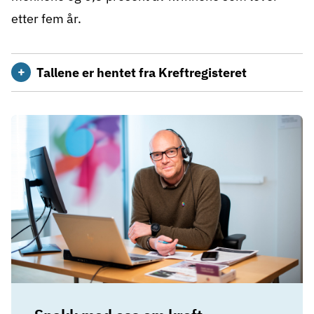
sykdomsutbredelse, effekt av behandling,
etter fem år.
allmenntilstand og alder. Individuelle
forskjeller kan være store.
Tallene er hentet fra Kreftregisteret