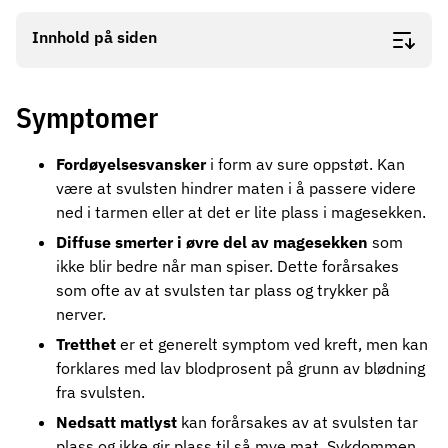
Innhold på siden
Symptomer
Fordøyelsesvansker
i form av sure oppstøt. Kan
være at svulsten hindrer maten i å passere videre
ned i tarmen eller at det er lite plass i magesekken.
Diffuse smerter i øvre del av magesekken
som
ikke blir bedre når man spiser. Dette forårsakes
som ofte av at svulsten tar plass og trykker på
nerver.
Tretthet
er et generelt symptom ved kreft, men kan
forklares med lav blodprosent på grunn av blødning
fra svulsten.
Nedsatt matlyst
kan forårsakes av at svulsten tar
plass og ikke gir plass til så mye mat. Sykdommen