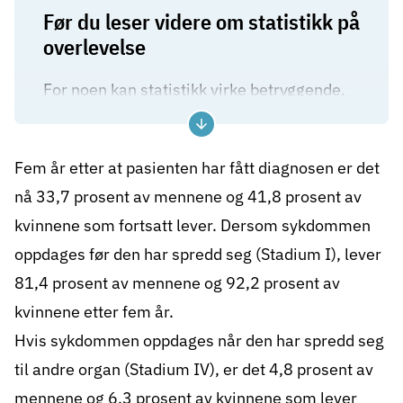
Før du leser videre om statistikk på
overlevelse
For noen kan statistikk virke betryggende.
For andre kan tallene oppleves som
overveldende. Det er viktig å huske at
Fem år etter at pasienten har fått diagnosen er det
statistikk på overlevelse, er basert på
nå 33,7 prosent av mennene og 41,8 prosent av
gjennomsnittstall beregnet ut fra store
kvinnene som fortsatt lever. Dersom sykdommen
pasientgrupper.
oppdages før den har spredd seg (Stadium I), lever
Selv om statistikk på gruppenivå kan gi
81,4 prosent av mennene og 92,2 prosent av
viktig innsikt, sier den ikke nødvendigvis
kvinnene etter fem år.
noe om hvordan det vil gå for den enkelte.
Hvis sykdommen oppdages når den har spredd seg
Det er flere individuelle faktorer som spiller
til andre organ (Stadium IV), er det 4,8 prosent av
inn på overlevelse, blant annet
mennene og 6,3 prosent av kvinnene som lever