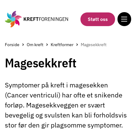
Gå
til
hovedinnholdet
Støtt oss
Forside
Om kreft
Kreftformer
Magesekkreft
Magesekkreft
Symptomer på kreft i magesekken
(Cancer ventriculi) har ofte et snikende
forløp. Magesekkveggen er svært
bevegelig og svulsten kan bli forholdsvis
stor før den gir plagsomme symptomer.