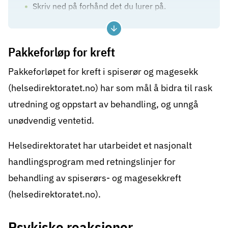
Skriv ned på forhånd det du lurer på.
Ta med deg noen – det kan være lett å
glemme det som blir sagt.
Pakkeforløp for kreft
Oppsummer det dere har snakket om før du
Pakkeforløpet for kreft i spiserør og magesekk
går fra legen. Da kan eventuelle
misforståelser korrigeres.
(helsedirektoratet.no)
har som mål å bidra til rask
utredning og oppstart av behandling, og unngå
unødvendig
ventetid
.
Helsedirektoratet har utarbeidet et nasjonalt
handlingsprogram med
retningslinjer for
behandling av spiserørs- og magesekkreft
(helsedirektoratet.no)
.
Psykiske reaksjoner