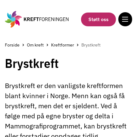
Gå
til
hovedinnholdet
Støtt oss
Forside
Om kreft
Kreftformer
Brystkreft
Brystkreft
Brystkreft er den vanligste kreftformen
blant kvinner i Norge. Menn kan også få
brystkreft, men det er sjeldent. Ved å
følge med på egne bryster og delta i
Mammografiprogrammet, kan brystkreft
eller forstadier oppdages tidlig.