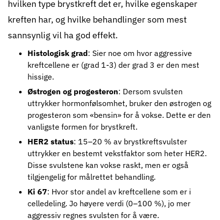
hvilken type brystkreft det er, hvilke egenskaper
kreften har, og hvilke behandlinger som mest
sannsynlig vil ha god effekt.
Histologisk grad
: Sier noe om hvor aggressive
kreftcellene er (grad 1-3) der grad 3 er den mest
hissige.
Østrogen og progesteron
: Dersom svulsten
uttrykker hormonfølsomhet, bruker den østrogen og
progesteron som «bensin» for å vokse. Dette er den
vanligste formen for brystkreft.
HER2 status
: 15–20 % av brystkreftsvulster
uttrykker en bestemt vekstfaktor som heter HER2.
Disse svulstene kan vokse raskt, men er også
tilgjengelig for målrettet behandling.
Ki 67
: Hvor stor andel av kreftcellene som er i
celledeling. Jo høyere verdi (0–100 %), jo mer
aggressiv regnes svulsten for å være.