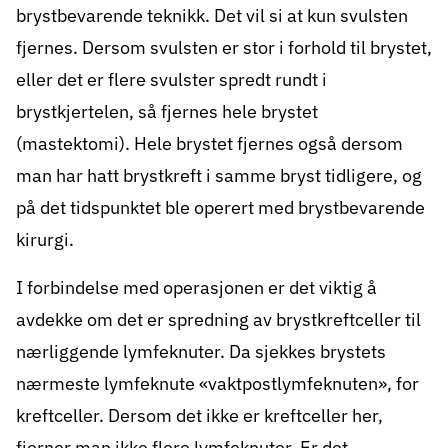
muligheter, og da spiller dine verdier og
brystbevarende teknikk. Det vil si at kun svulsten
hvordan du ønsker å leve en viktig rolle.
fjernes. Dersom svulsten er stor i forhold til brystet,
eller det er flere svulster spredt rundt i
For å gjøre valget enklere finnes det et
brystkjertelen, så fjernes hele brystet
samvalgsverktøy på
helsenorge.no
. Der får
(mastektomi). Hele brystet fjernes også dersom
du informasjon om hvordan du kan være
man har hatt brystkreft i samme bryst tidligere, og
med å bestemme.
på det tidspunktet ble operert med brystbevarende
Hvis du trenger hjelp, kan du
ta kontakt
kirurgi.
med våre kreftsykepleiere i
I forbindelse med operasjonen er det viktig å
Kreftforeningens rådgivningstjeneste
. Våre
avdekke om det er spredning av brystkreftceller til
kreftsykepleiere er samvalgsveiledere.
nærliggende lymfeknuter. Da sjekkes brystets
nærmeste lymfeknute «vaktpostlymfeknuten», for
kreftceller. Dersom det ikke er kreftceller her,
fjerner man ikke flere lymfeknuter. Er det