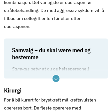
kombinasjon. Det vanligste er operasjon før
strålebehandling. De med aggressiv sykdom vil få
tilbud om cellegift enten før eller etter
operasjonen.
Samvalg – du skal være med og
bestemme
Samvalg
betyr at du og helsepersonell
sammen finner ut hvilken behandling som
passer best for deg.
Kirurgi
For noen er det ett alternativ som gir best
For å bli kurert for brystkreft må kreftsvulsten
resultat. For andre finnes det flere
opereres bort
. De fleste opereres med