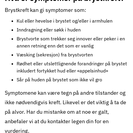
BRCA 1 og BRCA 2 (snl.no)
. Det er de
Brystkreft kan gi symptomer som:
samme genfeilene som er årsaken til flere
Kul eller hevelse i brystet og/eller i armhulen
tilfeller av eggstokkreft. Noen få tilfeller
Inndragning eller søkk i huden
skyldes sjeldnere genfeil. Det undersøkes
Brystvorte som trekker seg innover eller peker i en
også for mutasjon i genet PALB2. Dette er
annen retning enn det som er vanlig
et annet gen enn BRCA 1 og BRCA 2, der en
Væsking (sekresjon) fra brystvorten
feil vil kunne gi økt risiko for utvikling av
Rødhet eller utslettlignende forandringer på brystet
inkludert fortykket hud eller «appelsinhud»
brystkreft. Påviste genfeil ved utvikling av
Sår på huden på brystet som ikke vil gro
brystkreft gir ofte konsekvenser for valg av
behandling.
Symptomene kan være tegn på andre tilstander og
ikke nødvendigvis kreft. Likevel er det viktig å ta de
Når kan brystkreft være arvelig?
på alvor. Har du mistanke om at noe er galt,
I en familie hvor det er flere tilfeller av
anbefaler vi at du kontakter legen din for en
brystkreft og/eller eggstokkreft, kan det
vurdering.