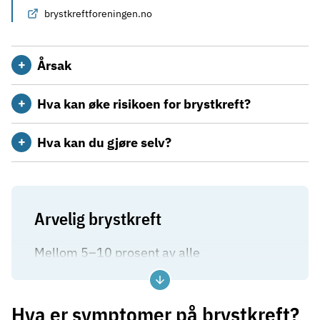
brystkreftforeningen.no
Årsak
Hva kan øke risikoen for brystkreft?
Hva kan du gjøre selv?
Arvelig brystkreft
Mellom 5–10 prosent av alle
brystkrefttilfeller skyldes
arv
.
Hva er symptomer på brystkreft?
Cirka 2 prosent har feil på de kjente genene