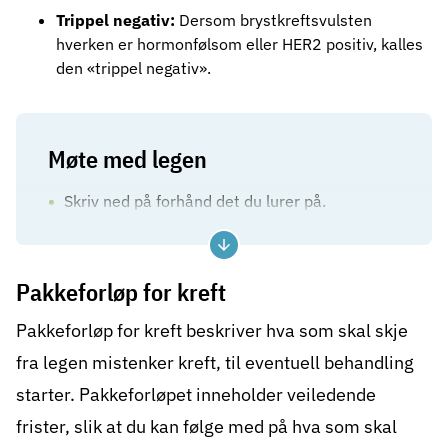
Trippel negativ:
Dersom brystkreftsvulsten
hverken er hormonfølsom eller HER2 positiv, kalles
den «trippel negativ».
Møte med legen
Skriv ned på forhånd det du lurer på.
Ta med deg noen – det kan være lett å
glemme det som blir sagt.
Pakkeforløp for kreft
Oppsummer det dere har snakket om før du
Pakkeforløp for kreft beskriver hva som skal skje
går fra legen. Da kan eventuelle
misforståelser korrigeres.
fra legen mistenker kreft, til eventuell behandling
starter. Pakkeforløpet inneholder veiledende
frister, slik at du kan følge med på hva som skal