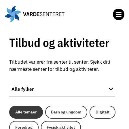
Gå
til
hovedinnholdet
Tilbud og aktiviteter
Tilbudet varierer fra senter til senter. Sjekk ditt
nærmeste senter for tilbud og aktiviteter.
Velg
fylke
Alle temaer
Barn og ungdom
Digitalt
Foredrag
Fysisk aktivitet